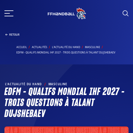
Aller
au
contenu
RETOUR
ACCUEIL
ACTUALITÉS
L’ACTUALITÉ DU HAND
MASCULINE
EDFM - QUALIFS MONDIAL IHF 2027 - TROIS QUESTIONS À TALANT DUJSHEBAEV
L’ACTUALITÉ DU HAND
/
MASCULINE
EDFM – QUALIFS MONDIAL IHF 2027 –
TROIS QUESTIONS À TALANT
DUJSHEBAEV