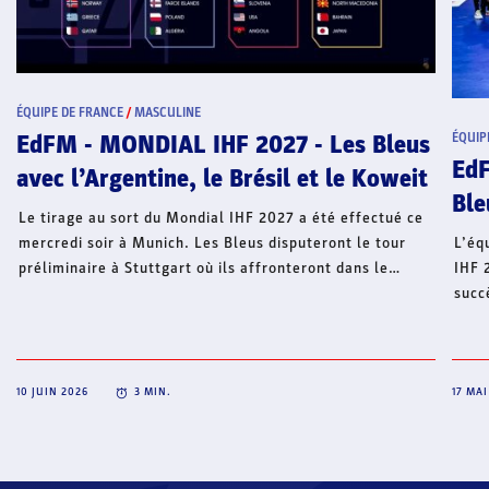
ÉQUIPE DE FRANCE
/
MASCULINE
EdFM - MONDIAL IHF 2027 - Les Bleus
ÉQUIP
EdF
avec l’Argentine, le Brésil et le Koweit
Ble
Le tirage au sort du Mondial IHF 2027 a été effectué ce
mercredi soir à Munich. Les Bleus disputeront le tour
L’éq
préliminaire à Stuttgart où ils affronteront dans le
IHF 
groupe D, le Koweit (14 janvier), le Brésil (16 janvier) et
succ
l’Argentine (18 janvier). Médaillés de bronze lors de la
homm
précédente édition (2025), les Bleus viseront à nouveau
vict
une place dans le dernier carré avec l'objectif de
Les 
compléter leur collection de titres.
proc
10 JUIN 2026
3
MIN.
17 MAI
2026
5 no
mard