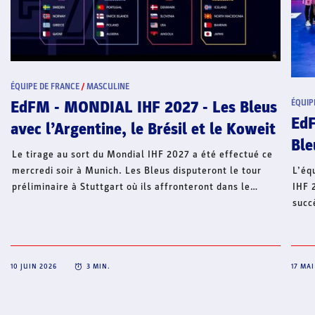
RANCE
/
MASCULINE
 MONDIAL IHF 2027 - Les Bleus
ÉQUIPE DE FRANCE
/
MA
EdFM - Qual
Argentine, le Brésil et le Koweit
Bleus qualif
au sort du Mondial IHF 2027 a été effectué ce
oir à Munich. Les Bleus disputeront le tour
L’équipe de France
re à Stuttgart où ils affronteront dans le
IHF 2027 (en Alle
e Koweit (14 janvier), le Brésil (16 janvier) et
succès mercredi à
e (18 janvier). Médaillés de bronze lors de la
hommes de Talant
 édition (2025), les Bleus viseront à nouveau
victoire face à la
dans le dernier carré avec l'objectif de
Les Bleus seront
leur collection de titres.
prochain pour le 
3
MIN.
17 MAI 2026
9
M
2026 avec un prem
5 novembre à Aix-