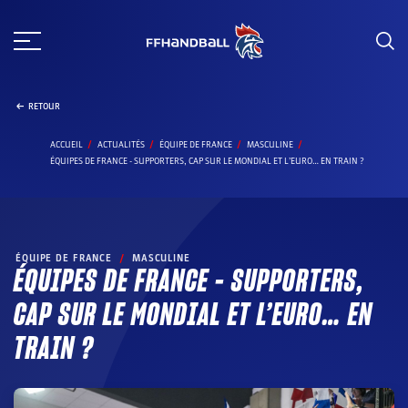
Aller
au
contenu
RETOUR
ACCUEIL
ACTUALITÉS
ÉQUIPE DE FRANCE
MASCULINE
ÉQUIPES DE FRANCE - SUPPORTERS, CAP SUR LE MONDIAL ET L’EURO… EN TRAIN ?
ÉQUIPE DE FRANCE
/
MASCULINE
ÉQUIPES DE FRANCE – SUPPORTERS,
CAP SUR LE MONDIAL ET L’EURO… EN
TRAIN ?