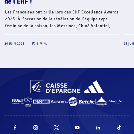
de l'EHF !
Les Françaises ont brillé lors des EHF Excellence Awards
2026. À l’occasion de la révélation de l’équipe type
féminine de la saison, les Messines, Chloé Valentini,
Lucie Granier et Sarah Bouktit ont été désignées
meilleures joueuses européennes à leur poste. De son
26 JUIN 2026
3
MIN.
26 JUI
côté, Lylou Borg a été élue meilleure jeune joueuse. Une
belle moisson pour le handball français, marquée par le
sacre de Sarah Bouktit, élue MVP de la saison et
devenue la première Française à recevoir cette
distinction depuis la création des EHF Excellence
Awards.