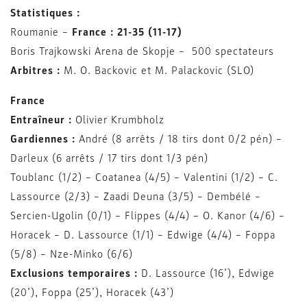
Statistiques :
Roumanie –
France : 21-35 (11-17)
Boris Trajkowski Arena de Skopje – 500 spectateurs
Arbitres :
M. O. Backovic et M. Palackovic (SLO)
France
Entraîneur :
Olivier Krumbholz
Gardiennes :
André (8 arrêts / 18 tirs dont 0/2 pén) –
Darleux (6 arrêts / 17 tirs dont 1/3 pén)
Toublanc (1/2) – Coatanea (4/5) – Valentini (1/2) – C.
Lassource (2/3) – Zaadi Deuna (3/5) – Dembélé –
Sercien-Ugolin (0/1) – Flippes (4/4) – O. Kanor (4/6) –
Horacek – D. Lassource (1/1) – Edwige (4/4) – Foppa
(5/8) – Nze-Minko (6/6)
Exclusions temporaires :
D. Lassource (16
’
), Edwige
(20
’
), Foppa (25
’
), Horacek (43
’
)