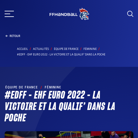
Aller
au
contenu
RETOUR
ACCUEIL
ACTUALITÉS
ÉQUIPE DE FRANCE
FÉMININE
#EDFF - EHF EURO 2022 - LA VICTOIRE ET LA QUALIF’ DANS LA POCHE
ÉQUIPE DE FRANCE
/
FÉMININE
#EDFF – EHF EURO 2022 – LA
VICTOIRE ET LA QUALIF’ DANS LA
POCHE