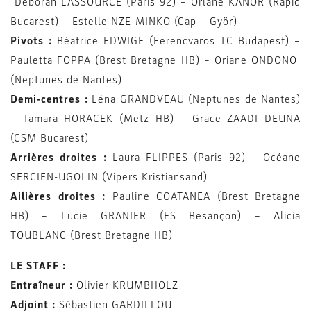
Déborah LASSOURCE (Paris 92) – Orlane KANOR (Rapid
Bucarest) – Estelle NZE-MINKO (Cap – Györ)
Pivots :
Béatrice EDWIGE (Ferencvaros TC Budapest) –
Pauletta FOPPA (Brest Bretagne HB) – Oriane ONDONO
(Neptunes de Nantes)
Demi-centres :
Léna GRANDVEAU (Neptunes de Nantes)
– Tamara HORACEK (Metz HB) – Grace ZAADI DEUNA
(CSM Bucarest)
Arrières droites :
Laura FLIPPES (Paris 92) – Océane
SERCIEN-UGOLIN (Vipers Kristiansand)
Ailières droites :
Pauline COATANEA (Brest Bretagne
HB) – Lucie GRANIER (ES Besançon) – Alicia
TOUBLANC (Brest Bretagne HB)
LE STAFF :
Entraîneur :
Olivier KRUMBHOLZ
Adjoint :
Sébastien GARDILLOU