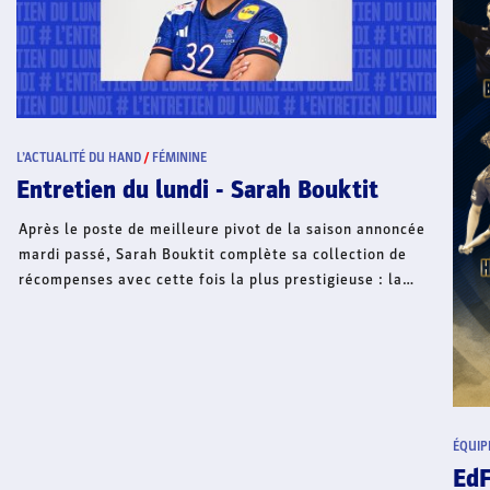
L’ACTUALITÉ DU HAND
/
FÉMININE
Entretien du lundi - Sarah Bouktit
Après le poste de meilleure pivot de la saison annoncée
mardi passé, Sarah Bouktit complète sa collection de
récompenses avec cette fois la plus prestigieuse : la
pivot de Metz HB et de l’équipe de France a été désignée
MVP de la saison ! Elle a été adoubée sur la base des
votes du groupe d'experts de l'EHF composé de joueurs
figurant dans l'équipe de la saison. Médaillée de bronze
du dernier Mondial et meilleure pivot, MVP de La Ligue
Butagaz Énergie, cette reconnaissance au niveau
ÉQUIP
continental place la Meurthe-et-Mosellane dans un club
EdF
très fermé. Depuis 2023 - année de lancement de cette