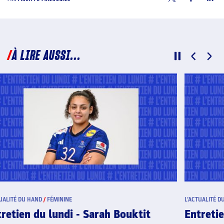
À LIRE AUSSI...
L’ACTUALITÉ DU HAND
/
ENTRETIEN DU LUNDI
L’ACT
Entretien du lundi - Alexis Gilmé
Ent