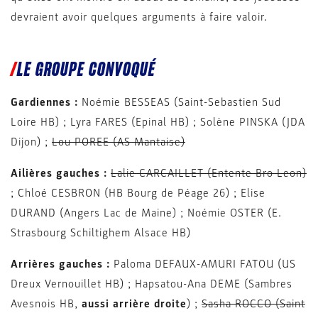
devraient avoir quelques arguments à faire valoir.
LE GROUPE CONVOQUÉ
Gardiennes :
Noémie BESSEAS (Saint-Sebastien Sud
Loire HB) ; Lyra FARES (Epinal HB) ; Solène PINSKA (JDA
Dijon) ;
Lou POREE (AS Mantaise)
Ailières gauches :
Lalie CARCAILLET (Entente Bro Leon)
; Chloé CESBRON (HB Bourg de Péage 26) ; Elise
DURAND (Angers Lac de Maine) ; Noémie OSTER (E.
Strasbourg Schiltighem Alsace HB)
Arrières gauches :
Paloma DEFAUX-AMURI FATOU (US
Dreux Vernouillet HB) ; Hapsatou-Ana DEME (Sambres
Avesnois HB,
aussi arrière droite
) ;
Sasha ROCCO (Saint