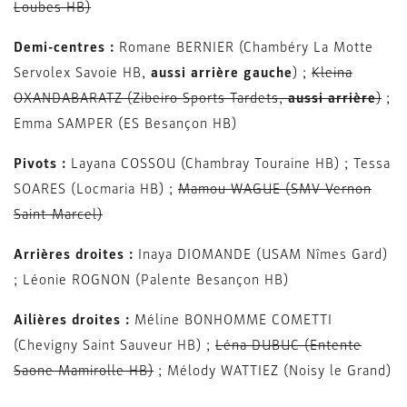
Loubes HB)
Demi-centres :
Romane BERNIER (Chambéry La Motte
Servolex Savoie HB,
aussi arrière gauche
) ;
Kleina
OXANDABARATZ (Zibeiro Sports Tardets,
aussi arrière
)
;
Emma SAMPER (ES Besançon HB)
Pivots :
Layana COSSOU (Chambray Touraine HB) ; Tessa
SOARES (Locmaria HB) ;
Mamou WAGUE (SMV Vernon
Saint-Marcel)
Arrières droites :
Inaya DIOMANDE (USAM Nîmes Gard)
; Léonie ROGNON (Palente Besançon HB)
Ailières droites :
Méline BONHOMME COMETTI
(Chevigny Saint Sauveur HB) ;
Léna DUBUC (Entente
Saone Mamirolle HB)
; Mélody WATTIEZ (Noisy le Grand)