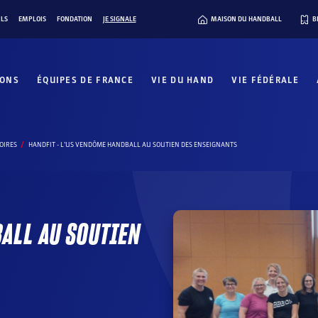
ILS
EMPLOIS
FONDATION
JE SIGNALE
MAISON DU HANDBALL
B
IONS
ÉQUIPES DE FRANCE
VIE DU HAND
VIE FÉDÉRALE
OIRES
HANDFIT - L’US VENDÔME HANDBALL AU SOUTIEN DES ENSEIGNANTS
BALL AU SOUTIEN