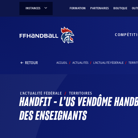
Aller
INSTANCES
FORMATION
PARTENAIRES
BOUTIQUE
OUT
au
contenu
COMPÉTIT
RETOUR
ACCUEIL
ACTUALITÉS
L’ACTUALITÉ FÉDÉRALE
TERRIT
L’ACTUALITÉ FÉDÉRALE
/
TERRITOIRES
HANDFIT – L’US VENDÔME HAND
DES ENSEIGNANTS