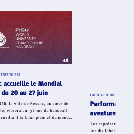
L’ACTUALITÉ FÉDÉRALE
/
TERRITOIRES
Vie fédérale - 99e Assemblée
Générale - Escale en Corse
C’est au Palais des Congrès d’Ajaccio que se déroulera
la 99e Assemblée Générale de la FFHandball les 8 et
9 mai.