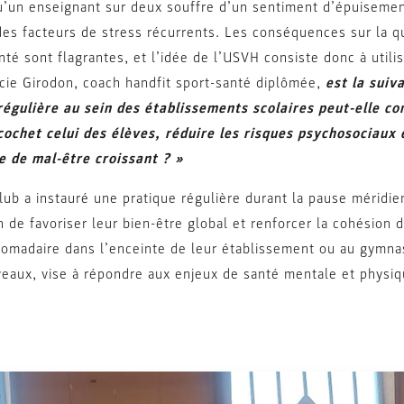
u’un enseignant sur deux souffre d’un sentiment d’épuisemen
des facteurs de stress récurrents. Les conséquences sur la q
nté sont flagrantes, et l’idée de l’USVH consiste donc à utili
ie Girodon, coach handfit sport-santé diplômée,
est la suiv
régulière au sein des établissements scolaires peut-elle con
cochet celui des élèves, réduire les risques psychosociaux 
e de mal-être croissant ? »
lub a instauré une pratique régulière durant la pause méridi
n de favoriser leur bien-être global et renforcer la cohésion 
domadaire dans l’enceinte de leur établissement ou au gymnas
veaux, vise à répondre aux enjeux de santé mentale et physiq