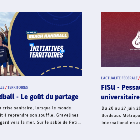
L’ACTUALITÉ FÉDÉRALE
/
TERRITOIRES
HAND À 4 - À L'ASSAUT DES CITY-
STADES
Le club de Sologne des Etangs a choisi de faire
découvrir le Hand à 4 aux enfants de la Communauté
de Communes en investissant les 9 City-Stades
recensés. Cette Tournée des City a eu un impact que