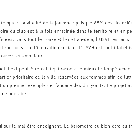
intemps et la vitalité de la jouvence puisque 85% des licenc
toire du club est à la fois enracinée dans le territoire et en
d’idées. Dans tout le Loir-et-Cher et au-delà, l’USVH est ain
acteur, aussi, de l’innovation sociale. L’USVH est multi-label
 ouvert et ambitieux.
andFit est peut-être celui qui raconte le mieux le tempéramen
tier prioritaire de la ville réservées aux femmes afin de lutt
ut un premier exemple de l’audace des dirigeants. Le projet 
pplémentaire.
lui sur le mal-être enseignant. Le baromètre du bien-être au t