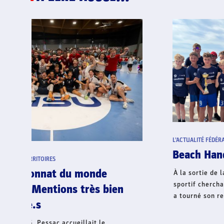
L’ACTUALITÉ DU HAND
/
TERRITOIRES
Performance sociale - La belle
aventure
Les représentants des clubs qui ont réussi à décrocher
les dix labels délivrés par la FFHandball ont été reçus