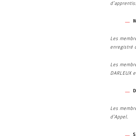
d’apprentis
M
Les membres
enregistré 
Les membres
DARLEUX en
D
Les membres
d’Appel.
S