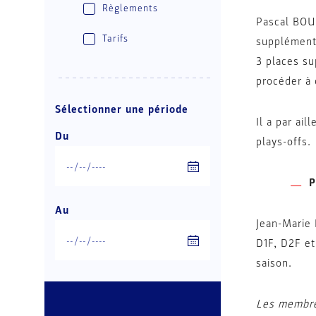
Règlements
Pascal BOUR
Tarifs
supplémenta
3 places su
procéder à 
Sélectionner une période
Il a par ai
Du
plays-offs.
P
Au
Jean-Marie
D1F, D2F et
saison.
Les membres