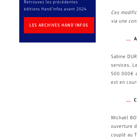
Retrouvez les précédentes
éditions Hand’infos avant 2024
Ces modific
via une con
LES ARCHIVES HAND'INFOS
A
Sabine DUR
services. L
500 000€ af
est en cour
C
Michaël BOU
ouverture d
couplé au T