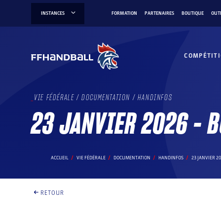
Aller
INSTANCES
FORMATION
PARTENAIRES
BOUTIQUE
OUT
au
contenu
COMPÉTIT
VIE FÉDÉRALE / DOCUMENTATION / HANDINFOS
23 JANVIER 2026 – B
ACCUEIL
VIE FÉDÉRALE
DOCUMENTATION
HANDINFOS
23 JANVIER 2
RETOUR