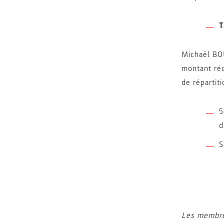
T
Michaël BOU
montant réc
de répartit
5
d
S
Les membres