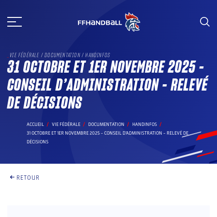
Aller
au
contenu
VIE FÉDÉRALE / DOCUMENTATION / HANDINFOS
31 OCTOBRE ET 1ER NOVEMBRE 2025 –
CONSEIL D’ADMINISTRATION – RELEVÉ
DE DÉCISIONS
ACCUEIL
VIE FÉDÉRALE
DOCUMENTATION
HANDINFOS
31 OCTOBRE ET 1ER NOVEMBRE 2025 – CONSEIL D’ADMINISTRATION – RELEVÉ DE
DÉCISIONS
RETOUR