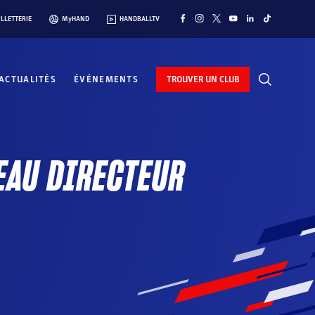
ILLETTERIE
MyHAND
HANDBALLTV
ACTUALITÉS
ÉVÉNEMENTS
TROUVER UN CLUB
EAU DIRECTEUR