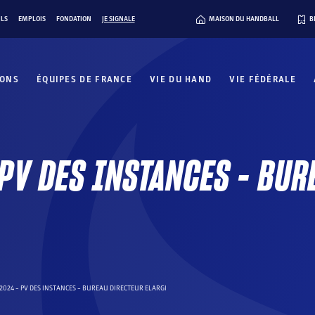
ILS
EMPLOIS
FONDATION
JE SIGNALE
MAISON DU HANDBALL
B
IONS
ÉQUIPES DE FRANCE
VIE DU HAND
VIE FÉDÉRALE
 PV DES INSTANCES – BUR
2024 – PV DES INSTANCES – BUREAU DIRECTEUR ELARGI