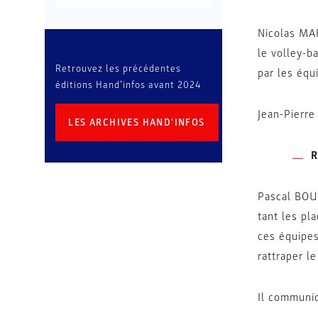
Nicolas MAR
le volley-b
Retrouvez les précédentes
par les équ
éditions Hand’infos avant 2024
Jean-Pierre
LES ARCHIVES HAND'INFOS
R
Pascal BOUR
tant les pl
ces équipes
rattraper l
Il communiq