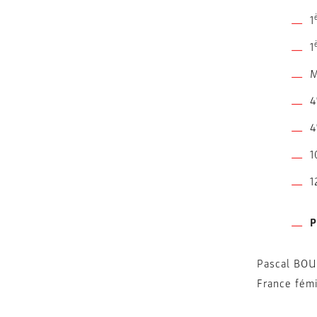
1
1
M
4
4
1
1
P
Pascal BOUR
France fémi