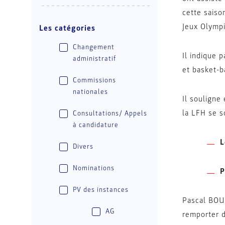
cette saiso
Jeux Olymp
Les catégories
Changement
Il indique 
administratif
et basket-b
Commissions
nationales
Il souligne
la LFH se s
Consultations/ Appels
à candidature
L
Divers
Nominations
P
PV des instances
Pascal BOUR
AG
remporter d