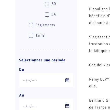
BD
Il souligne
CA
bénéficie d
d’aboutir à 
Règlements
Tarifs
S’agissant 
frustration 
le fait que 
Sélectionner une période
Ces deux éq
Du
Rémy LEVY i
elle.
Au
Bertrand GI
de France m