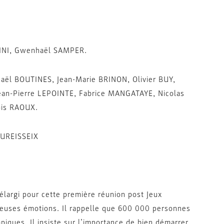
INI, Gwenhaël SAMPER.
aël BOUTINES, Jean-Marie BRINON, Olivier BUY,
ean-Pierre LEPOINTE, Fabrice MANGATAYE, Nicolas
ois RAOUX.
DUREISSEIX
largi pour cette première réunion post Jeux
reuses émotions. Il rappelle que 600 000 personnes
iques. Il insiste sur l’importance de bien démarrer