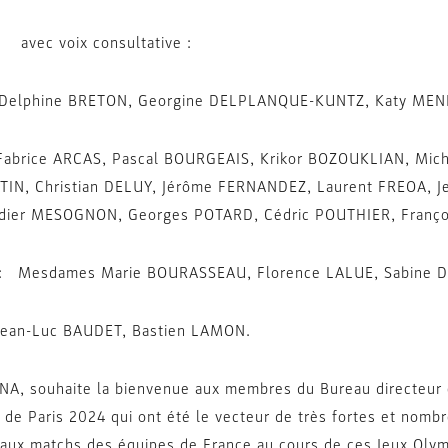
: avec voix consultative :
Delphine BRETON, Georgine DELPLANQUE-KUNTZ, Katy MEN
Fabrice ARCAS, Pascal BOURGEAIS, Krikor BOZOUKLIAN, Mich
TIN, Christian DELUY, Jérôme FERNANDEZ, Laurent FREOA, J
dier MESOGNON, Georges POTARD, Cédric POUTHIER, Franç
 : Mesdames Marie BOURASSEAU, Florence LALUE, Sabine 
Jean-Luc BAUDET, Bastien LAMON.
NA, souhaite la bienvenue aux membres du Bureau directeur é
de Paris 2024 qui ont été le vecteur de très fortes et nomb
 aux matchs des équipes de France au cours de ces Jeux Olymp