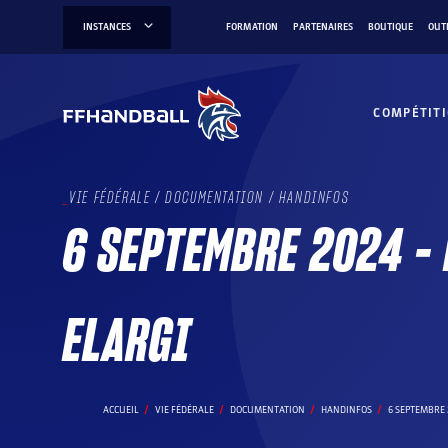
Aller
INSTANCES
FORMATION
PARTENAIRES
BOUTIQUE
OUT
au
contenu
COMPÉTIT
VIE FÉDÉRALE / DOCUMENTATION / HANDINFOS
6 SEPTEMBRE 2024 –
ELARGI
ACCUEIL
VIE FÉDÉRALE
DOCUMENTATION
HANDINFOS
6 SEPTEMBRE 