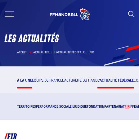
Aller
au
contenu
LES ACTUALITÉS
ACCUEIL
ACTUALITÉS
L’ACTUALITÉ FÉDÉRALE
FIR
À LA UNE
ÉQUIPE DE FRANCE
L’ACTUALITÉ DU HAND
L’ACTUALITÉ FÉDÉRALE
CO
TERRITOIRES
PERFORMANCE SOCIALE
JURIDIQUE
FONDATION
PARTENARIAT
FIR
IFFE
A
FIR