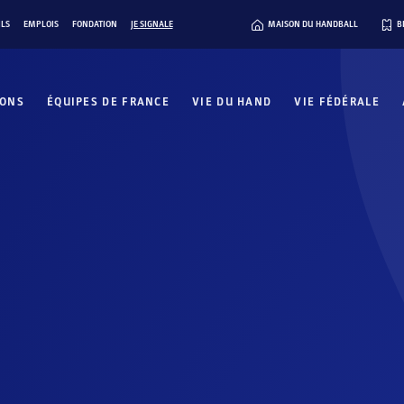
ILS
EMPLOIS
FONDATION
JE SIGNALE
MAISON DU HANDBALL
B
IONS
ÉQUIPES DE FRANCE
VIE DU HAND
VIE FÉDÉRALE