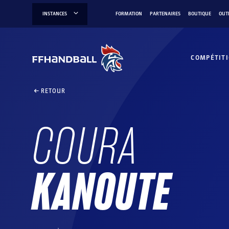
Aller
INSTANCES
FORMATION
PARTENAIRES
BOUTIQUE
OUT
au
contenu
COMPÉTIT
RETOUR
COURA
KANOUTE