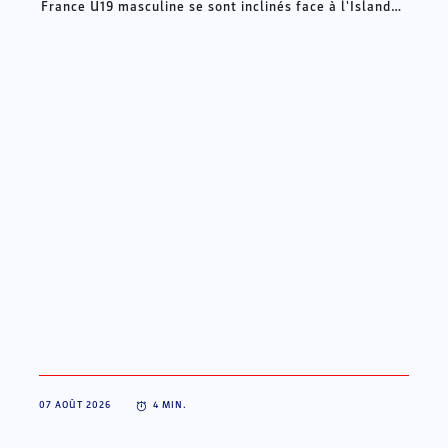
France U19 masculine se sont inclinés face à l'Islande
dans leur premier match de classement (34-37). En
grande difficulté défensive pendant soixante minutes,
les Français se sont pourtant offert la chance de
l'emporter en seconde période, avant de retomber
dans leurs travers en fin de match. Ils joueront pour la
septième place dimanche face à la Croatie (17h, en
direct sur HandballTV).
07 AOÛT 2026
4
MIN.