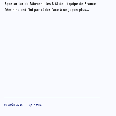
Sporturilar de Mioveni, les U18 de l'équipe de France
féminine ont fini par céder face à un Japon plus
percutant en seconde période. Une défaite (31-38) qui
clôt sur une note triste le Mondial des Françaises,
achevé à la 10e place, loin de l'objectif initial des
quarts de finale.
07 AOÛT 2026
7
MIN.