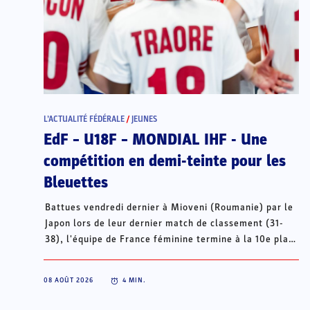
L’ACTUALITÉ FÉDÉRALE
/
JEUNES
EdF – U18F – MONDIAL IHF - Une
compétition en demi-teinte pour les
Bleuettes
Battues vendredi dernier à Mioveni (Roumanie) par le
Japon lors de leur dernier match de classement (31-
38), l'équipe de France féminine termine à la 10e place
de ce Mondial U18, loin de l'objectif initial des quarts
de finale. Le sélectionneur Olivier de Lafuente revient
08 AOÛT 2026
4
MIN.
sur l'ensemble du tournoi, entre déception et
enseignements pour l'avenir.