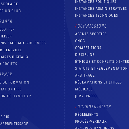
INSTANCES POLITIQUES
 SCOLAIRE
INSTANCES ADMINISTRATIVES
ER UN CLUB
INSTANCES TECHNIQUES
GAGER
COMMISSIONS
ELOPPER
AGENTS SPORTIFS
ILISER
CNCG
NIS FACE AUX VIOLENCES
COMPÉTITIONS
IR BÉNÉVOLE
DISCIPLINE
AIRES DIGITAUX
ÉTHIQUE ET CONFLITS D'INTÉ
À PROJETS
STATUTS ET RÉGLEMENTATION
ORMER
ARBITRAGE
E DE FORMATION
RÉCLAMATIONS ET LITIGES
TATION IFFE
MÉDICALE
ION DE HANDICAP
JURY D’APPEL
DOCUMENTATION
RÈGLEMENTS
E FIR
PROCÈS-VERBAUX
’APPRENTISSAGE
ARCHIVES HANDINFOS