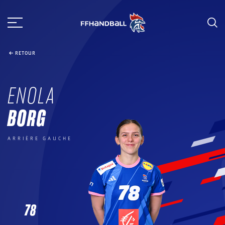
Aller
au
contenu
RETOUR
ENOLA
BORG
ARRIÈRE GAUCHE
78