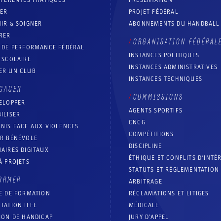
FFÉRENTES PRATIQUES
PRÉSENTATION
RER
PROJET FÉDÉRAL
IR & SOIGNER
ABONNEMENTS DU HANDBALL
RER
ORGANISATION FÉDÉRAL
T DE PERFORMANCE FÉDÉRAL
INSTANCES POLITIQUES
 SCOLAIRE
INSTANCES ADMINISTRATIVES
ER UN CLUB
INSTANCES TECHNIQUES
GAGER
COMMISSIONS
ELOPPER
AGENTS SPORTIFS
ILISER
CNCG
NIS FACE AUX VIOLENCES
COMPÉTITIONS
IR BÉNÉVOLE
DISCIPLINE
AIRES DIGITAUX
ÉTHIQUE ET CONFLITS D'INTÉ
À PROJETS
STATUTS ET RÉGLEMENTATION
ORMER
ARBITRAGE
E DE FORMATION
RÉCLAMATIONS ET LITIGES
TATION IFFE
MÉDICALE
ION DE HANDICAP
JURY D’APPEL