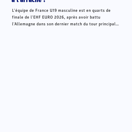
L'équipe de France U19 masculine est en quarts de
finale de l'EHF EURO 2026, après avoir battu
l'Allemagne dans son dernier match du tour principal
(29-28). Pourtant arrivés dans la seconde phase de la
compétition sans point, les Bleuets ont su s'arracher
pour composter leur billet pour la phase à élimination
directe de la compétition, qui débutera jeudi. Elle
affrontera l'Espagne en quart de finale (17h, en direct
sur HandballTV), un adversaire qu'elle connaît bien
pour l'avoir déjà affronté à deux reprises en
préparation.