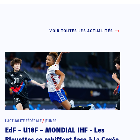
VOIR TOUTES LES ACTUALITÉS
L’ACTUALITÉ FÉDÉRALE
/
JEUNES
EdF – U18F – MONDIAL IHF - Les
Bleuettes se rebiffent face à la Corée