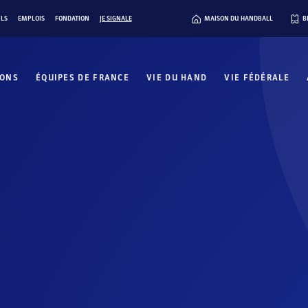
ILS
EMPLOIS
FONDATION
JE SIGNALE
MAISON DU HANDBALL
B
IONS
ÉQUIPES DE FRANCE
VIE DU HAND
VIE FÉDÉRALE