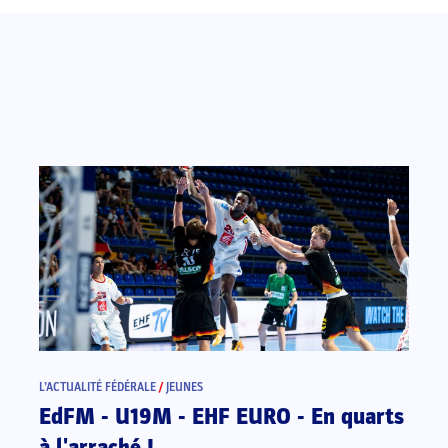
L’ACTUALITÉ FÉDÉRALE
/
JEUNES
EdFM - U19M - EHF EURO - En quarts
à l'arraché !