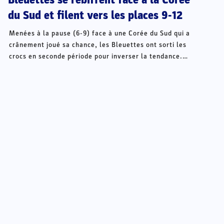
du Sud et filent vers les places 9-12
Menées à la pause (6-9) face à une Corée du Sud qui a
crânement joué sa chance, les Bleuettes ont sorti les
crocs en seconde période pour inverser la tendance.
Portée par une Gabrielle Buisson des grands jours
avec onze buts à son actif, les U18 de l'équipe de
France s'imposent finalement (23-18) à l'issue de
cette dernière rencontre du tour principal. Les
Bleuettes disputeront les places 9 à 12 de ce Mondial
U18 en Roumanie avec un premier match ce jeudi
(12h45 en direct sur HandballTV) contre le pays hôte.