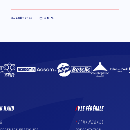
04 AOÛT 2026
6
MIN.
DU HAND
VIE FÉDÉRALE
ER
FFHANDBALL