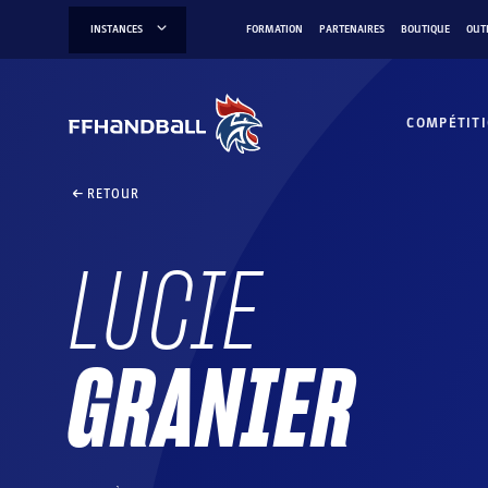
Aller
INSTANCES
FORMATION
PARTENAIRES
BOUTIQUE
OUT
au
contenu
COMPÉTIT
RETOUR
LUCIE
GRANIER