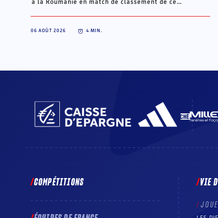
à la Roumanie en match de classement de ce
championnat du monde. Portée par une Lou Saramito
des grands jours, la France s'impose largement (32-21)
06 AOÛT 2026
4
MIN.
et défiera le Japon ce vendredi (13h en direct sur
HandballTV) pour la 9e place de ce Mondial U18.
COMPÉTITIONS
VIE 
JOU