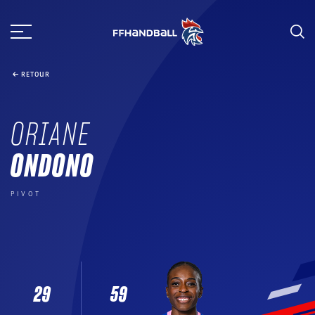
Aller
au
contenu
RETOUR
ORIANE
ONDONO
PIVOT
29
59