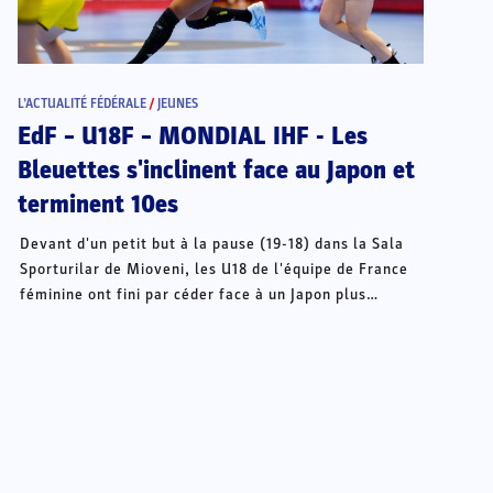
L’ACTUALITÉ FÉDÉRALE
/
JEUNES
EdF – U18F – MONDIAL IHF - Les
Bleuettes s'inclinent face au Japon et
terminent 10es
Devant d'un petit but à la pause (19-18) dans la Sala
Sporturilar de Mioveni, les U18 de l'équipe de France
féminine ont fini par céder face à un Japon plus
percutant en seconde période. Une défaite (31-38) qui
clôt sur une note triste le Mondial des Françaises,
achevé à la 10e place, loin de l'objectif initial des
quarts de finale.