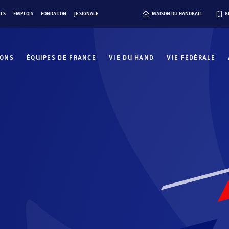
ILS
EMPLOIS
FONDATION
JE SIGNALE
MAISON DU HANDBALL
B
IONS
ÉQUIPES DE FRANCE
VIE DU HAND
VIE FÉDÉRALE