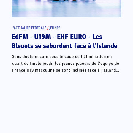
L’ACTUALITÉ FÉDÉRALE
/
JEUNES
EdFM - U19M - EHF EURO - Les
Bleuets se sabordent face à l'Islande
Sans doute encore sous le coup de l'élimination en
quart de finale jeudi, les jeunes joueurs de l'équipe de
France U19 masculine se sont inclinés face à l'Islande
dans leur premier match de classement (34-37). En
grande difficulté défensive pendant soixante minutes,
les Français se sont pourtant offert la chance de
l'emporter en seconde période, avant de retomber
dans leurs travers en fin de match. Ils joueront pour la
septième place dimanche face à la Croatie (17h, en
direct sur HandballTV).