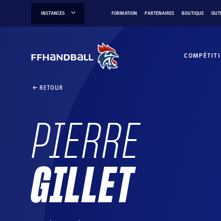
Aller
INSTANCES
FORMATION
PARTENAIRES
BOUTIQUE
OUT
au
contenu
COMPÉTIT
RETOUR
PIERRE
GILLET