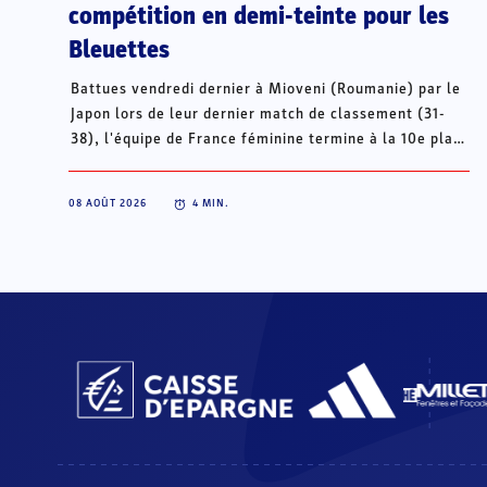
compétition en demi-teinte pour les
Bleuettes
Battues vendredi dernier à Mioveni (Roumanie) par le
Japon lors de leur dernier match de classement (31-
38), l'équipe de France féminine termine à la 10e place
de ce Mondial U18, loin de l'objectif initial des quarts
de finale. Le sélectionneur Olivier de Lafuente revient
08 AOÛT 2026
4
MIN.
sur l'ensemble du tournoi, entre déception et
enseignements pour l'avenir.