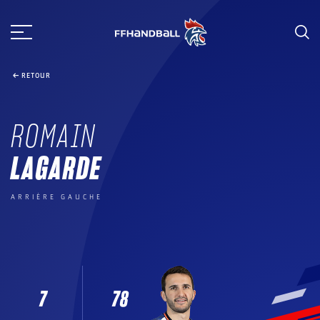
Aller
au
contenu
RETOUR
ROMAIN
LAGARDE
ARRIÈRE GAUCHE
7
78