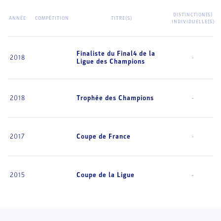
DISTINCTION(S)
ANNÉE
COMPÉTITION
TITRE(S)
INDIVIDUELLE(S)
Finaliste du Final4 de la
2018
-
Ligue des Champions
2018
Trophée des Champions
-
2017
Coupe de France
-
2015
Coupe de la Ligue
-