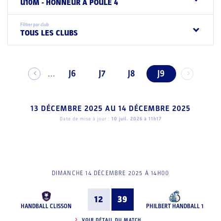
U10M - HONNEUR A POULE 4
Filtrer par club
TOUS LES CLUBS
J6
J7
J8
J9
...
13 DÉCEMBRE 2025
AU
14 DÉCEMBRE 2025
Date de mise à jour :
10 juil. 2026 à 11h17
DIMANCHE 14 DÉCEMBRE 2025 À 14H00
12
39
HANDBALL CLISSON
PHILBERT HANDBALL 1
VOIR DÉTAIL DU MATCH