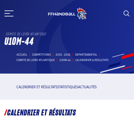
Aller
au
contenu
COMITE DE LOIRE ATLANTIQUE
U10M-44
ACCUEIL
COMPÉTITIONS
2025 - 2026
DEPARTEMENTAL
COMITE DE LOIRE ATLANTIQUE
U10M-44
CALENDRIER & RÉSULTATS
CALENDRIER ET RÉSULTATS
STATISTIQUES
ACTUALITÉS
CALENDRIER ET RÉSULTATS