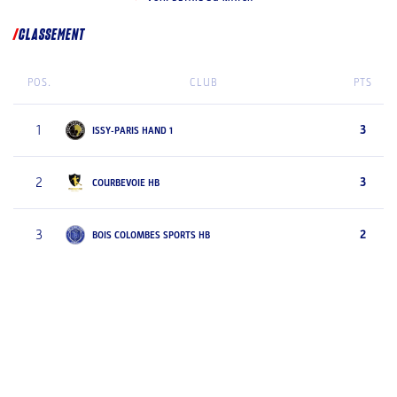
CLASSEMENT
POS.
CLUB
PTS
1
3
ISSY-PARIS HAND 1
2
3
COURBEVOIE HB
3
2
BOIS COLOMBES SPORTS HB