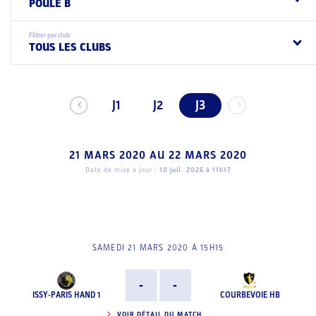
POULE B
Filtrer par club
TOUS LES CLUBS
J1
J2
J3
21 MARS 2020
AU
22 MARS 2020
Date de mise à jour :
10 juil. 2026 à 11h17
SAMEDI 21 MARS 2020 À 15H15
-
-
ISSY-PARIS HAND 1
COURBEVOIE HB
VOIR DÉTAIL DU MATCH