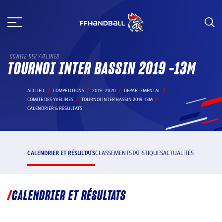
Aller
au
contenu
COMITE DES YVELINES
TOURNOI INTER BASSIN 2019 -13M
ACCUEIL
COMPÉTITIONS
2019 - 2020
DEPARTEMENTAL
COMITE DES YVELINES
TOURNOI INTER BASSIN 2019 -13M
CALENDRIER & RÉSULTATS
CALENDRIER ET RÉSULTATS
CLASSEMENT
STATISTIQUES
ACTUALITÉS
CALENDRIER ET RÉSULTATS