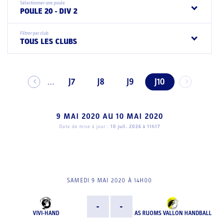
Sélectionner une poule
POULE 20 - DIV 2
Filtrer par club
TOUS LES CLUBS
J7
J8
J9
J10
...
9 MAI 2020
AU
10 MAI 2020
Date de mise à jour :
10 juil. 2026 à 11h17
SAMEDI 9 MAI 2020 À 14H00
-
-
VIVI-HAND
AS RUOMS VALLON HANDBALL