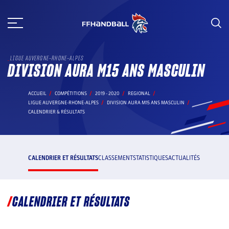
Aller
au
contenu
LIGUE AUVERGNE-RHONE-ALPES
DIVISION AURA M15 ANS MASCULIN
ACCUEIL
COMPÉTITIONS
2019 - 2020
REGIONAL
LIGUE AUVERGNE-RHONE-ALPES
DIVISION AURA M15 ANS MASCULIN
CALENDRIER & RÉSULTATS
CALENDRIER ET RÉSULTATS
CLASSEMENT
STATISTIQUES
ACTUALITÉS
CALENDRIER ET RÉSULTATS