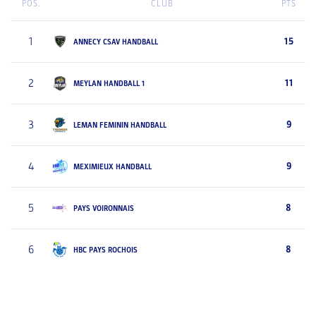
POS.
CLUB
PTS
1
15
ANNECY CSAV HANDBALL
2
11
MEYLAN HANDBALL 1
3
9
LEMAN FEMININ HANDBALL
4
9
MEXIMIEUX HANDBALL
5
8
PAYS VOIRONNAIS
6
8
HBC PAYS ROCHOIS