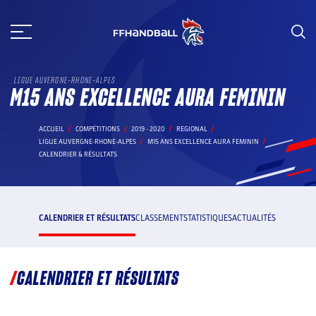
Aller
au
contenu
LIGUE AUVERGNE-RHONE-ALPES
M15 ANS EXCELLENCE AURA FEMININ
ACCUEIL
COMPÉTITIONS
2019 - 2020
REGIONAL
LIGUE AUVERGNE-RHONE-ALPES
M15 ANS EXCELLENCE AURA FEMININ
CALENDRIER & RÉSULTATS
CALENDRIER ET RÉSULTATS
CLASSEMENT
STATISTIQUES
ACTUALITÉS
CALENDRIER ET RÉSULTATS