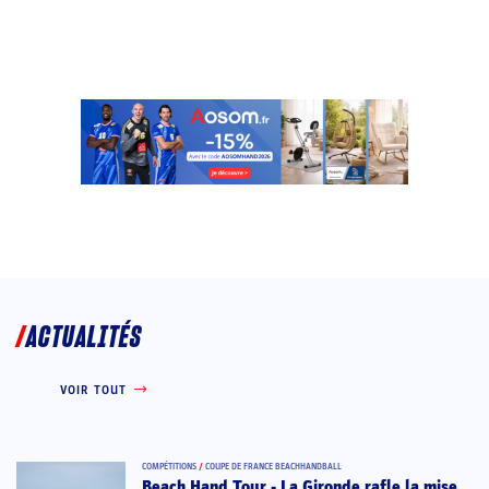
ACTUALITÉS
VOIR TOUT
COMPÉTITIONS
/
COUPE DE FRANCE BEACHHANDBALL
Beach Hand Tour - La Gironde rafle la mise