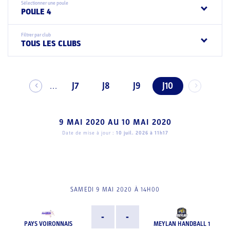
Sélectionner une poule
POULE 4
Filtrer par club
TOUS LES CLUBS
J7
J8
J9
J10
...
9 MAI 2020
AU
10 MAI 2020
Date de mise à jour :
10 juil. 2026 à 11h17
SAMEDI 9 MAI 2020 À 14H00
-
-
PAYS VOIRONNAIS
MEYLAN HANDBALL 1