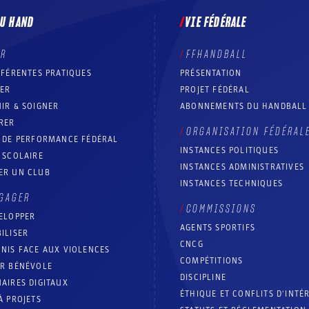
DU HAND
VIE FÉDÉRALE
ER
FFHANDBALL
FFÉRENTES PRATIQUES
PRÉSENTATION
RER
PROJET FÉDÉRAL
IR & SOIGNER
ABONNEMENTS DU HANDBALL
RER
ORGANISATION FÉDÉRAL
T DE PERFORMANCE FÉDÉRAL
INSTANCES POLITIQUES
 SCOLAIRE
INSTANCES ADMINISTRATIVES
ER UN CLUB
INSTANCES TECHNIQUES
GAGER
COMMISSIONS
ELOPPER
AGENTS SPORTIFS
ILISER
CNCG
NIS FACE AUX VIOLENCES
COMPÉTITIONS
IR BÉNÉVOLE
DISCIPLINE
AIRES DIGITAUX
ÉTHIQUE ET CONFLITS D'INTÉ
À PROJETS