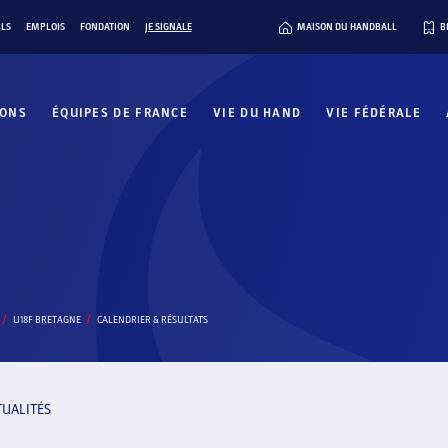
ILS
EMPLOIS
FONDATION
JE SIGNALE
MAISON DU HANDBALL
B
IONS
ÉQUIPES DE FRANCE
VIE DU HAND
VIE FÉDÉRALE
U18F BRETAGNE
CALENDRIER & RÉSULTATS
TUALITÉS