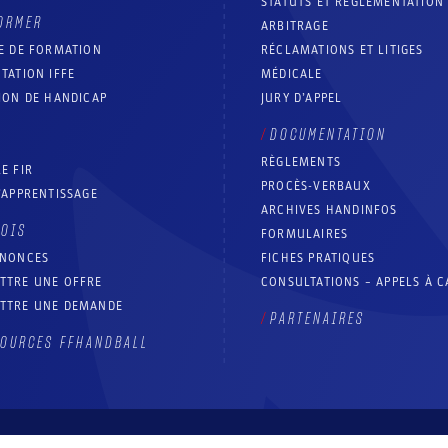
STATUTS ET RÉGLEMENTATION
ORMER
ARBITRAGE
E DE FORMATION
RÉCLAMATIONS ET LITIGES
TATION IFFE
MÉDICALE
ION DE HANDICAP
JURY D’APPEL
DOCUMENTATION
RÈGLEMENTS
E FIR
PROCÈS-VERBAUX
’APPRENTISSAGE
ARCHIVES HANDINFOS
LOIS
FORMULAIRES
NNONCES
FICHES PRATIQUES
TTRE UNE OFFRE
CONSULTATIONS – APPELS À 
TTRE UNE DEMANDE
PARTENAIRES
OURCES FFHANDBALL
Contact
Aide site
Accessibilité : partiellement conforme
Mentions légales
Conditions