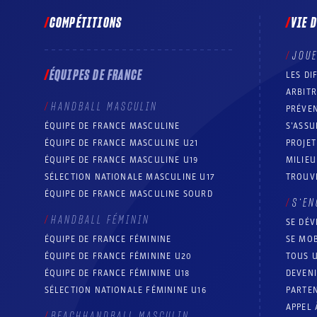
COMPÉTITIONS
VIE 
JOU
ÉQUIPES DE FRANCE
LES DI
ARBIT
HANDBALL MASCULIN
PRÉVEN
ÉQUIPE DE FRANCE MASCULINE
S’ASSU
ÉQUIPE DE FRANCE MASCULINE U21
PROJE
ÉQUIPE DE FRANCE MASCULINE U19
MILIEU
SÉLECTION NATIONALE MASCULINE U17
TROUV
ÉQUIPE DE FRANCE MASCULINE SOURD
S’EN
HANDBALL FÉMININ
SE DÉV
ÉQUIPE DE FRANCE FÉMININE
SE MOB
ÉQUIPE DE FRANCE FÉMININE U20
TOUS U
ÉQUIPE DE FRANCE FÉMININE U18
DEVEN
SÉLECTION NATIONALE FÉMININE U16
PARTEN
APPEL 
BEACHHANDBALL MASCULIN