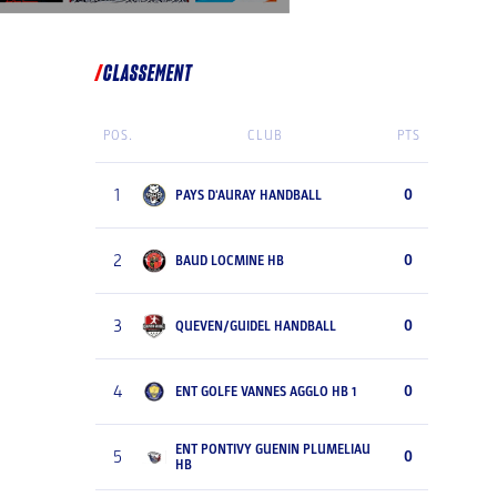
CLASSEMENT
POS.
CLUB
PTS
1
0
PAYS D'AURAY HANDBALL
2
0
BAUD LOCMINE HB
3
0
QUEVEN/GUIDEL HANDBALL
4
0
ENT GOLFE VANNES AGGLO HB 1
ENT PONTIVY GUENIN PLUMELIAU
5
0
HB