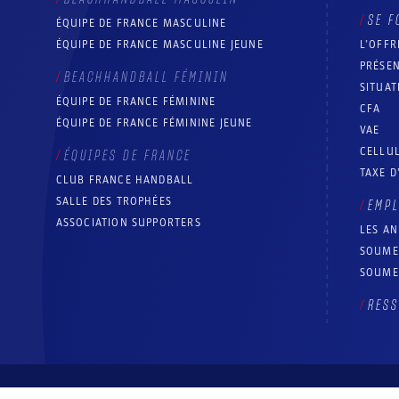
SE F
ÉQUIPE DE FRANCE MASCULINE
ÉQUIPE DE FRANCE MASCULINE JEUNE
L’OFFR
PRÉSEN
BEACHHANDBALL FÉMININ
SITUAT
ÉQUIPE DE FRANCE FÉMININE
CFA
ÉQUIPE DE FRANCE FÉMININE JEUNE
VAE
CELLUL
ÉQUIPES DE FRANCE
TAXE D
CLUB FRANCE HANDBALL
SALLE DES TROPHÉES
EMP
ASSOCIATION SUPPORTERS
LES A
SOUME
SOUME
RESS
© Fédération française de handball