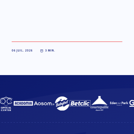
06 JUIL. 2026
3
MIN.