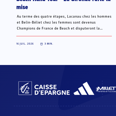
mise
Au terme des quatre étapes, Lacanau chez les hommes
et Belin-Béliet chez les femmes sont devenus
Champions de France de Beach et disputeront la
Champions Cup du 15 au 18 octobre à Porto Santo, au
Portugal.
16 JUIL. 2026
3
MIN.