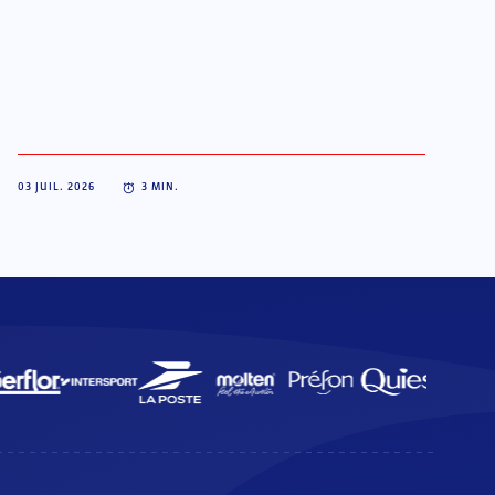
03 JUIL. 2026
3
MIN.