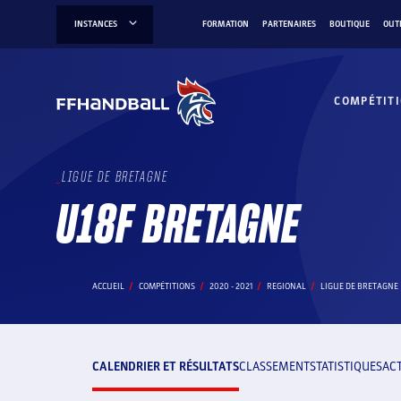
Aller
INSTANCES
FORMATION
PARTENAIRES
BOUTIQUE
OUT
au
contenu
COMPÉTIT
LIGUE DE BRETAGNE
U18F BRETAGNE
ACCUEIL
COMPÉTITIONS
2020 - 2021
REGIONAL
LIGUE DE BRETAGNE
CALENDRIER ET RÉSULTATS
CLASSEMENT
STATISTIQUES
AC