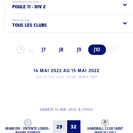
Sélectionner une poule
POULE 11 - DIV 2
Filtrer par club
TOUS LES CLUBS
J7
J8
J9
J10
...
14 MAI 2022
AU
15 MAI 2022
Date de mise à jour :
10 juil. 2026 à 11h17
SAMEDI 14 MAI 2022 À 17H00
29
32
M18M DIV - ENTENTE LORIOL-
HANDBALL CLUB SAINT
RHONE EYRIEUX
MARCELLOIS 1