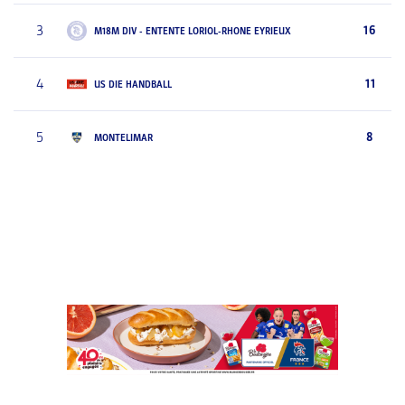
3
16
M18M DIV - ENTENTE LORIOL-RHONE EYRIEUX
4
11
US DIE HANDBALL
5
8
MONTELIMAR