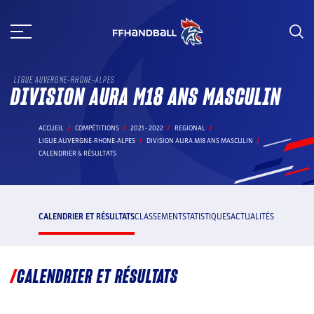
Aller
au
contenu
LIGUE AUVERGNE-RHONE-ALPES
DIVISION AURA M18 ANS MASCULIN
ACCUEIL
COMPÉTITIONS
2021 - 2022
REGIONAL
LIGUE AUVERGNE-RHONE-ALPES
DIVISION AURA M18 ANS MASCULIN
CALENDRIER & RÉSULTATS
CALENDRIER ET RÉSULTATS
CLASSEMENT
STATISTIQUES
ACTUALITÉS
CALENDRIER ET RÉSULTATS