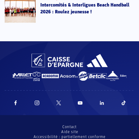
Intercomités & Interligues Beach Handball
2026 : Roulez jeunesse !
Contact
Aide site
Accessibilité : partiellement conforme