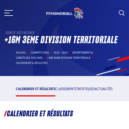
Aller
au
contenu
COMITE DES YVELINES
+16M 3EME DIVISION TERRITORIALE
ACCUEIL
COMPÉTITIONS
2022 - 2023
DEPARTEMENTAL
COMITE DES YVELINES
+16M 3EME DIVISION TERRITORIALE
CALENDRIER & RÉSULTATS
CALENDRIER ET RÉSULTATS
CLASSEMENT
STATISTIQUES
ACTUALITÉS
CALENDRIER ET RÉSULTATS