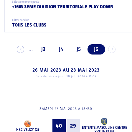
Sélectionner une poule
+16M 3EME DIVISION TERRITORIALE PLAY DOWN
Filtrer par club
TOUS LES CLUBS
J3
J4
J5
J6
...
26 MAI 2023
AU
28 MAI 2023
Date de mise à jour :
10 juil. 2026 à 11h17
SAMEDI 27 MAI 2023 À 18H30
40
29
ENTENTE MASCULINE CENTRE
HBC VELIZY (2)
YVELINES (3)