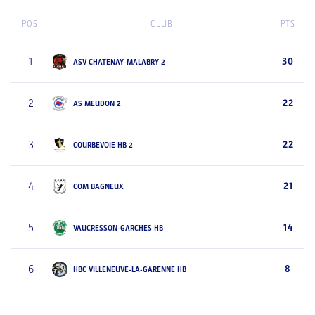
POS.
CLUB
PTS
1
30
ASV CHATENAY-MALABRY 2
2
22
AS MEUDON 2
3
22
COURBEVOIE HB 2
4
21
COM BAGNEUX
5
14
VAUCRESSON-GARCHES HB
6
8
HBC VILLENEUVE-LA-GARENNE HB