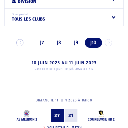
2E DIVISION
Filtrer par club
TOUS LES CLUBS
J7
J8
J9
J10
...
10 JUIN 2023
AU
11 JUIN 2023
Date de mise à jour :
10 juil. 2026 à 11h17
DIMANCHE 11 JUIN 2023 À 16H00
27
21
AS MEUDON 2
COURBEVOIE HB 2
VOIR DÉTAIL DU MATCH