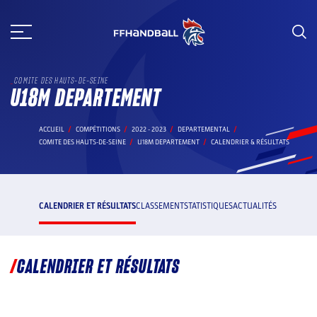
Aller
au
contenu
COMITE DES HAUTS-DE-SEINE
U18M DEPARTEMENT
ACCUEIL
COMPÉTITIONS
2022 - 2023
DEPARTEMENTAL
COMITE DES HAUTS-DE-SEINE
U18M DEPARTEMENT
CALENDRIER & RÉSULTATS
CALENDRIER ET RÉSULTATS
CLASSEMENT
STATISTIQUES
ACTUALITÉS
CALENDRIER ET RÉSULTATS