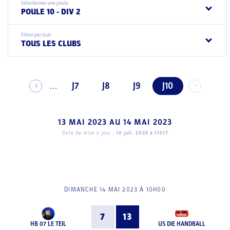
Sélectionner une poule
POULE 10 - DIV 2
Filtrer par club
TOUS LES CLUBS
J7
J8
J9
J10
...
13 MAI 2023
AU
14 MAI 2023
Date de mise à jour :
10 juil. 2026 à 11h17
DIMANCHE 14 MAI 2023 À 10H00
7
13
HB 07 LE TEIL
US DIE HANDBALL