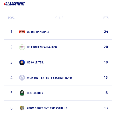
CLASSEMENT
POS.
CLUB
PTS
1
24
US DIE HANDBALL
2
20
HB ETOILE/BEAUVALLON
3
19
HB 07 LE TEIL
4
16
M13F DIV - ENTENTE SECTEUR NORD
5
13
HBC LORIOL 2
6
13
ATOM SPORT ENT. TRICASTIN HB