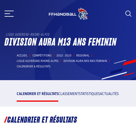
Aller
au
contenu
LIGUE AUVERGNE-RHONE-ALPES
DIVISION AURA M13 ANS FEMININ
ACCUEIL
COMPÉTITIONS
2022 - 2023
REGIONAL
LIGUE AUVERGNE-RHONE-ALPES
DIVISION AURA M13 ANS FEMININ
CALENDRIER & RÉSULTATS
CALENDRIER ET RÉSULTATS
CLASSEMENT
STATISTIQUES
ACTUALITÉS
CALENDRIER ET RÉSULTATS