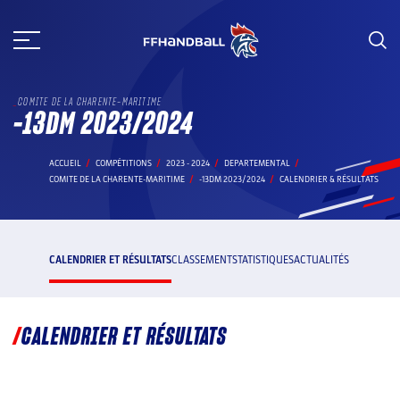
Aller
au
contenu
COMITE DE LA CHARENTE-MARITIME
-13DM 2023/2024
ACCUEIL
COMPÉTITIONS
2023 - 2024
DEPARTEMENTAL
COMITE DE LA CHARENTE-MARITIME
-13DM 2023/2024
CALENDRIER & RÉSULTATS
CALENDRIER ET RÉSULTATS
CLASSEMENT
STATISTIQUES
ACTUALITÉS
CALENDRIER ET RÉSULTATS