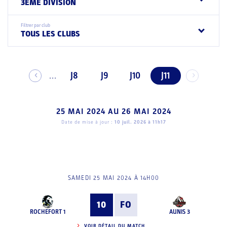
3EME DIVISION
Filtrer par club
TOUS LES CLUBS
J8
J9
J10
J11
...
25 MAI 2024
AU
26 MAI 2024
Date de mise à jour :
10 juil. 2026 à 11h17
SAMEDI 25 MAI 2024 À 14H00
10
FO
ROCHEFORT 1
AUNIS 3
VOIR DÉTAIL DU MATCH