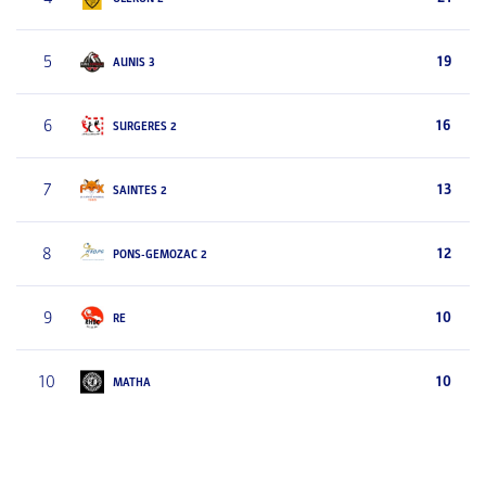
5
19
AUNIS 3
6
16
SURGERES 2
7
13
SAINTES 2
8
12
PONS-GEMOZAC 2
9
10
RE
10
10
MATHA