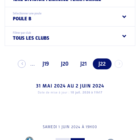
Sélectionner une poule
POULE B
Filtrer par club
TOUS LES CLUBS
J19
J20
J21
J22
...
31 MAI 2024
AU
2 JUIN 2024
Date de mise à jour :
10 juil. 2026 à 11h17
SAMEDI 1 JUIN 2024 À 19H00