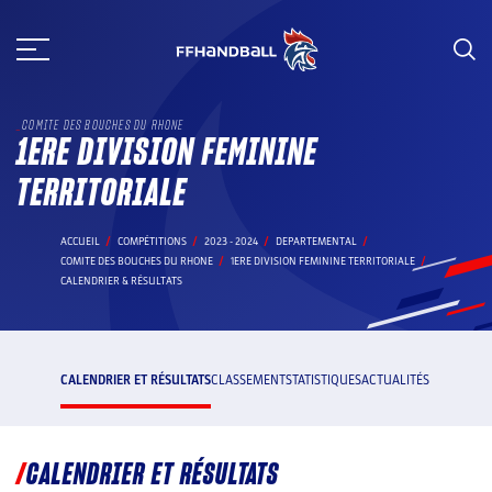
Aller
au
contenu
COMITE DES BOUCHES DU RHONE
1ERE DIVISION FEMININE
TERRITORIALE
ACCUEIL
COMPÉTITIONS
2023 - 2024
DEPARTEMENTAL
COMITE DES BOUCHES DU RHONE
1ERE DIVISION FEMININE TERRITORIALE
CALENDRIER & RÉSULTATS
CALENDRIER ET RÉSULTATS
CLASSEMENT
STATISTIQUES
ACTUALITÉS
CALENDRIER ET RÉSULTATS