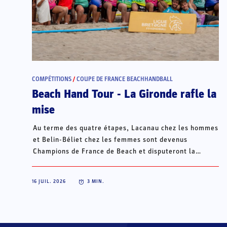
COMPÉTITIONS
/
COUPE DE FRANCE BEACHHANDBALL
Beach Hand Tour - La Gironde rafle la
mise
Au terme des quatre étapes, Lacanau chez les hommes
et Belin-Béliet chez les femmes sont devenus
Champions de France de Beach et disputeront la
Champions Cup du 15 au 18 octobre à Porto Santo, au
Portugal.
16 JUIL. 2026
3
MIN.