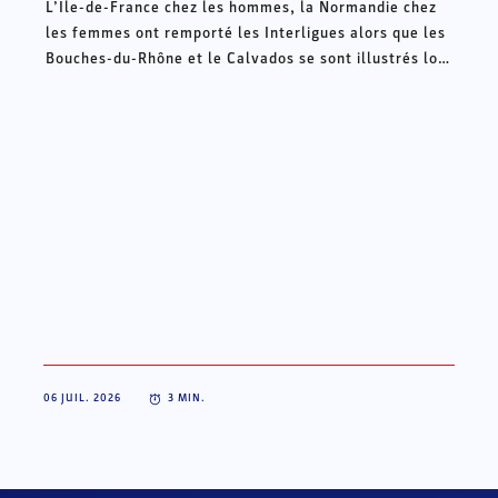
L’Ile-de-France chez les hommes, la Normandie chez
les femmes ont remporté les Interligues alors que les
Bouches-du-Rhône et le Calvados se sont illustrés lors
des Intercomités ce week-end à Châteauroux.
06 JUIL. 2026
3
MIN.