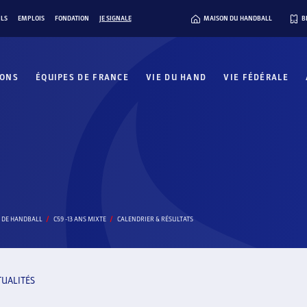
ILS
EMPLOIS
FONDATION
JE SIGNALE
MAISON DU HANDBALL
B
IONS
ÉQUIPES DE FRANCE
VIE DU HAND
VIE FÉDÉRALE
 DE HANDBALL
C59 -13 ANS MIXTE
CALENDRIER & RÉSULTATS
TUALITÉS