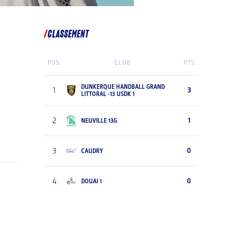
CLASSEMENT
POS.
CLUB
PTS
DUNKERQUE HANDBALL GRAND
1
3
LITTORAL -13 USDK 1
2
1
NEUVILLE 13G
3
0
CAUDRY
4
0
DOUAI 1