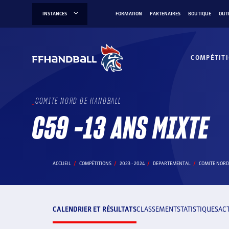
Aller
INSTANCES
FORMATION
PARTENAIRES
BOUTIQUE
OUT
au
contenu
COMPÉTIT
COMITE NORD DE HANDBALL
C59 -13 ANS MIXTE
ACCUEIL
COMPÉTITIONS
2023 - 2024
DEPARTEMENTAL
COMITE NORD
CALENDRIER ET RÉSULTATS
CLASSEMENT
STATISTIQUES
AC