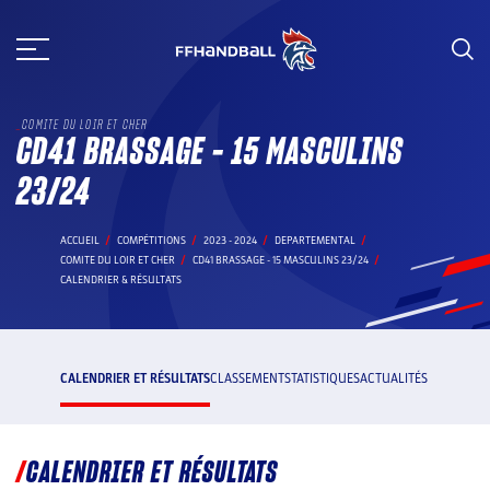
Aller
au
contenu
COMITE DU LOIR ET CHER
CD41 BRASSAGE - 15 MASCULINS
23/24
ACCUEIL
COMPÉTITIONS
2023 - 2024
DEPARTEMENTAL
COMITE DU LOIR ET CHER
CD41 BRASSAGE - 15 MASCULINS 23/24
CALENDRIER & RÉSULTATS
CALENDRIER ET RÉSULTATS
CLASSEMENT
STATISTIQUES
ACTUALITÉS
CALENDRIER ET RÉSULTATS