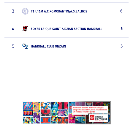
3
6
T2 U15M A.C.ROMORANTIN/A.S.SALBRIS
4
5
FOYER LAIQUE SAINT AIGNAN SECTION HANDBALL
5
3
HANDBALL CLUB ONZAIN