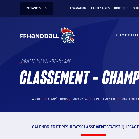
Aller
INSTANCES
FORMATION
PARTENAIRES
BOUTIQUE
OUT
au
contenu
COMPÉTIT
COMITE DU VAL-DE-MARNE
CLASSEMENT - CHAMP
ACCUEIL
COMPÉTITIONS
2023 - 2024
DEPARTEMENTAL
COMITE DU V
CALENDRIER ET RÉSULTATS
CLASSEMENT
STATISTIQUES
ACT