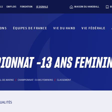
ILS
EMPLOIS
FONDATION
JE SIGNALE
MAISON DU HANDBALL
B
IONS
ÉQUIPES DE FRANCE
VIE DU HAND
VIE FÉDÉRALE
IONNAT -13 ANS FEMINI
AL-DE-MARNE
CHAMPIONNAT -13 ANS FEMININS
CLASSEMENT
UALITÉS