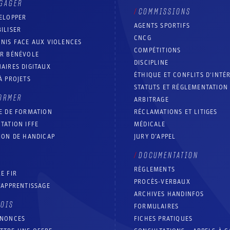
GAGER
COMMISSIONS
ELOPPER
AGENTS SPORTIFS
ILISER
CNCG
NIS FACE AUX VIOLENCES
COMPÉTITIONS
IR BÉNÉVOLE
DISCIPLINE
AIRES DIGITAUX
ÉTHIQUE ET CONFLITS D'INTÉ
À PROJETS
STATUTS ET RÉGLEMENTATION
ORMER
ARBITRAGE
E DE FORMATION
RÉCLAMATIONS ET LITIGES
TATION IFFE
MÉDICALE
ION DE HANDICAP
JURY D’APPEL
DOCUMENTATION
RÈGLEMENTS
E FIR
PROCÈS-VERBAUX
’APPRENTISSAGE
ARCHIVES HANDINFOS
LOIS
FORMULAIRES
NNONCES
FICHES PRATIQUES