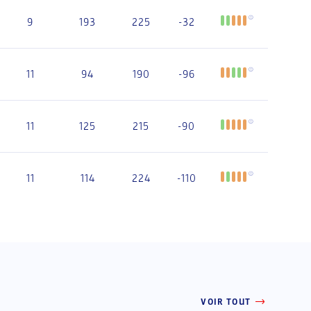
9
193
225
-32
11
94
190
-96
11
125
215
-90
11
114
224
-110
VOIR TOUT