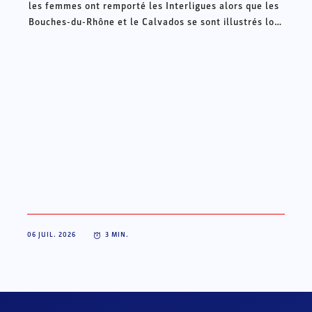
les femmes ont remporté les Interligues alors que les
Bouches-du-Rhône et le Calvados se sont illustrés lors
des Intercomités ce week-end à Châteauroux.
06 JUIL. 2026
3
MIN.