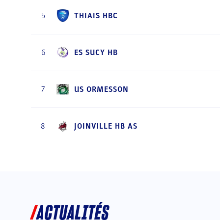
THIAIS HBC
5
ES SUCY HB
6
US ORMESSON
7
JOINVILLE HB AS
8
ACTUALITÉS