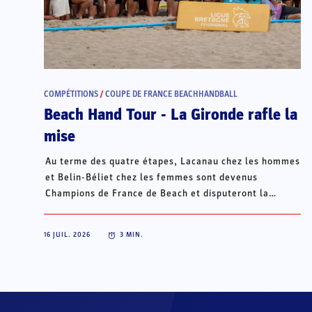
COMPÉTITIONS
/
COUPE DE FRANCE BEACHHANDBALL
Beach Hand Tour - La Gironde rafle la
mise
Au terme des quatre étapes, Lacanau chez les hommes
et Belin-Béliet chez les femmes sont devenus
Champions de France de Beach et disputeront la
Champions Cup du 15 au 18 octobre à Porto Santo, au
Portugal.
16 JUIL. 2026
3
MIN.