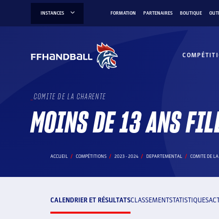
Aller
INSTANCES
FORMATION
PARTENAIRES
BOUTIQUE
OUT
au
contenu
COMPÉTIT
COMITE DE LA CHARENTE
MOINS DE 13 ANS FIL
ACCUEIL
COMPÉTITIONS
2023 - 2024
DEPARTEMENTAL
COMITE DE L
CALENDRIER ET RÉSULTATS
CLASSEMENT
STATISTIQUES
AC