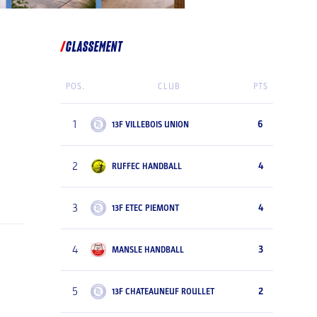
CLASSEMENT
POS.
CLUB
PTS
1
6
13F VILLEBOIS UNION
2
4
RUFFEC HANDBALL
3
4
13F ETEC PIEMONT
4
3
MANSLE HANDBALL
5
2
13F CHATEAUNEUF ROULLET