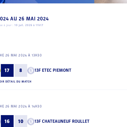
2024
AU
26 MAI 2024
e à jour :
10 juil. 2026 à 11h17
E 26 MAI 2024 À 13H30
17
8
13F ETEC PIEMONT
OIR DÉTAIL DU MATCH
E 26 MAI 2024 À 14H30
16
10
13F CHATEAUNEUF ROULLET