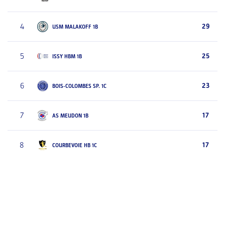
4
29
USM MALAKOFF 1B
5
25
ISSY HBM 1B
6
23
BOIS-COLOMBES SP. 1C
7
17
AS MEUDON 1B
8
17
COURBEVOIE HB 1C