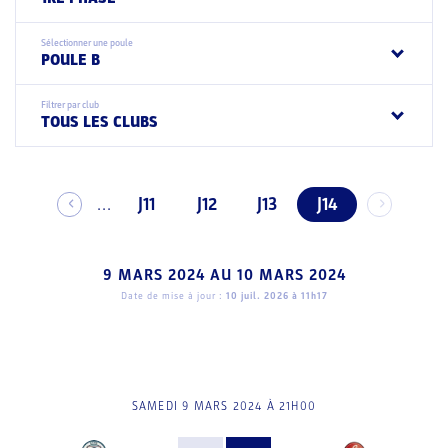
Sélectionner une poule
POULE B
Filtrer par club
TOUS LES CLUBS
J11
J12
J13
J14
...
9 MARS 2024
AU
10 MARS 2024
Date de mise à jour :
10 juil. 2026 à 11h17
SAMEDI 9 MARS 2024 À 21H00