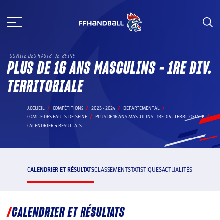
Aller
au
contenu
COMITE DES HAUTS-DE-SEINE
PLUS DE 16 ANS MASCULINS - 1RE DIV.
TERRITORIALE
ACCUEIL
COMPÉTITIONS
2023 - 2024
DEPARTEMENTAL
COMITE DES HAUTS-DE-SEINE
PLUS DE 16 ANS MASCULINS - 1RE DIV. TERRITORIALE
CALENDRIER & RÉSULTATS
CALENDRIER ET RÉSULTATS
CLASSEMENT
STATISTIQUES
ACTUALITÉS
CALENDRIER ET RÉSULTATS