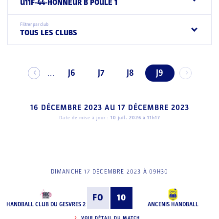
U11F-44-HONNEUR B POULE 1
Filtrer par club
TOUS LES CLUBS
J6
J7
J8
J9
...
16 DÉCEMBRE 2023
AU
17 DÉCEMBRE 2023
Date de mise à jour :
10 juil. 2026 à 11h17
DIMANCHE 17 DÉCEMBRE 2023 À 09H30
FO
10
HANDBALL CLUB DU GESVRES 2
ANCENIS HANDBALL
VOIR DÉTAIL DU MATCH