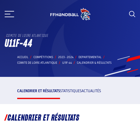
Aller
au
contenu
COMITE DE LOIRE ATLANTIQUE
U11F-44
ACCUEIL
COMPÉTITIONS
2023 - 2024
DEPARTEMENTAL
COMITE DE LOIRE ATLANTIQUE
U11F-44
CALENDRIER & RÉSULTATS
CALENDRIER ET RÉSULTATS
STATISTIQUES
ACTUALITÉS
CALENDRIER ET RÉSULTATS