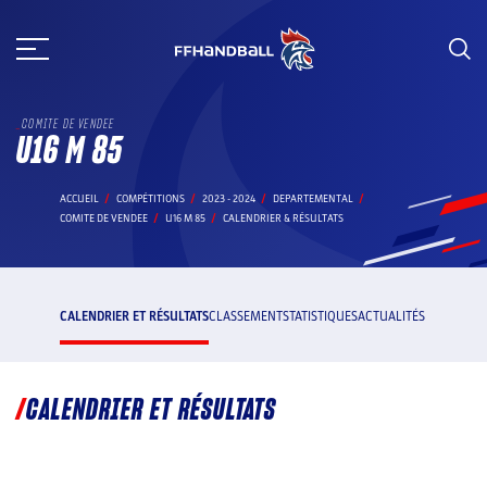
Aller
au
contenu
COMITE DE VENDEE
U16 M 85
ACCUEIL
COMPÉTITIONS
2023 - 2024
DEPARTEMENTAL
COMITE DE VENDEE
U16 M 85
CALENDRIER & RÉSULTATS
CALENDRIER ET RÉSULTATS
CLASSEMENT
STATISTIQUES
ACTUALITÉS
CALENDRIER ET RÉSULTATS