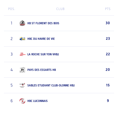
POS.
CLUB
PTS
1
30
HB ST FLORENT DES BOIS
2
23
HBC DU HAVRE DE VIE
3
22
LA ROCHE SUR YON VHB2
4
20
PAYS DES ESSARTS HB
5
15
SABLES ETUDIANT CLUB-OLONNE HB2
6
9
HBC LUCONNAIS