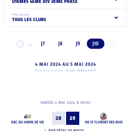
U16M85 4EME DIV 2EME PHASE
Filtrer par club
TOUS LES CLUBS
J7
J8
J9
J10
...
4 MAI 2024
AU
5 MAI 2024
Date de mise à jour :
10 juil. 2026 à 11h17
SAMEDI 4 MAI 2024 À 16H30
28
29
HBC DU HAVRE DE VIE
HB ST FLORENT DES BOIS
VOIR DÉTAIL DU MATCH