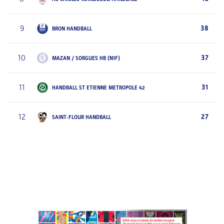
9
38
BRON HANDBALL
10
37
MAZAN / SORGUES HB (N1F)
11
31
HANDBALL ST ETIENNE METROPOLE 42
12
27
SAINT-FLOUR HANDBALL