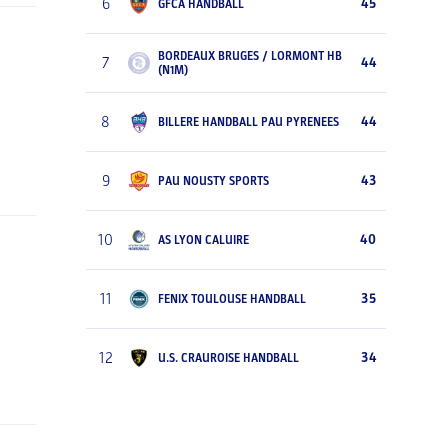
6
45
GFCA HANDBALL
BORDEAUX BRUGES / LORMONT HB
7
44
(N1M)
8
44
BILLERE HANDBALL PAU PYRENEES
9
43
PAU NOUSTY SPORTS
10
40
AS LYON CALUIRE
11
35
FENIX TOULOUSE HANDBALL
12
34
U.S. CRAUROISE HANDBALL