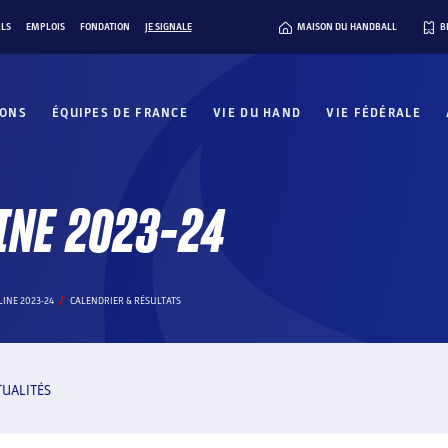
ILS
EMPLOIS
FONDATION
JE SIGNALE
MAISON DU HANDBALL
B
IONS
ÉQUIPES DE FRANCE
VIE DU HAND
VIE FÉDÉRALE
INE 2023-24
INE 2023-24
CALENDRIER & RÉSULTATS
TUALITÉS