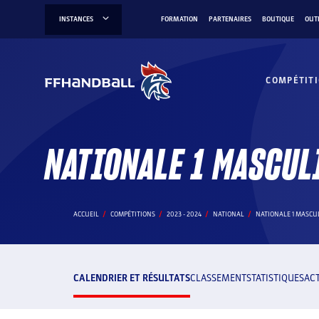
Aller
INSTANCES
FORMATION
PARTENAIRES
BOUTIQUE
OUT
au
contenu
COMPÉTIT
NATIONALE 1 MASCUL
ACCUEIL
COMPÉTITIONS
2023 - 2024
NATIONAL
NATIONALE 1 MASCUL
CALENDRIER ET RÉSULTATS
CLASSEMENT
STATISTIQUES
AC