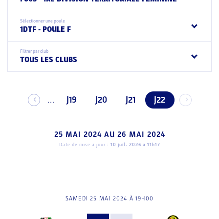
Sélectionner une poule
1DTF - POULE F
Filtrer par club
TOUS LES CLUBS
J19
J20
J21
J22
...
25 MAI 2024
AU
26 MAI 2024
Date de mise à jour :
10 juil. 2026 à 11h17
SAMEDI 25 MAI 2024 À 19H00