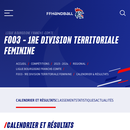
Aller
au
contenu
LIGUE BOURGOGNE FRANCHE-COMTE
F003 - 1RE DIVISION TERRITORIALE
FEMININE
ACCUEIL
COMPÉTITIONS
2023 - 2024
REGIONAL
LIGUE BOURGOGNE FRANCHE-COMTE
F003 - 1RE DIVISION TERRITORIALE FEMININE
CALENDRIER & RÉSULTATS
CALENDRIER ET RÉSULTATS
CLASSEMENT
STATISTIQUES
ACTUALITÉS
CALENDRIER ET RÉSULTATS