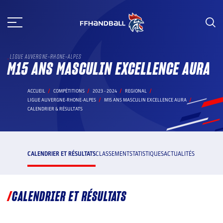
Aller
au
contenu
LIGUE AUVERGNE-RHONE-ALPES
M15 ANS MASCULIN EXCELLENCE AURA
ACCUEIL
COMPÉTITIONS
2023 - 2024
REGIONAL
LIGUE AUVERGNE-RHONE-ALPES
M15 ANS MASCULIN EXCELLENCE AURA
CALENDRIER & RÉSULTATS
CALENDRIER ET RÉSULTATS
CLASSEMENT
STATISTIQUES
ACTUALITÉS
CALENDRIER ET RÉSULTATS