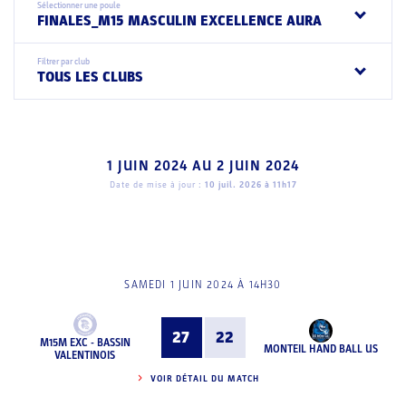
Sélectionner une poule
FINALES_M15 MASCULIN EXCELLENCE AURA
Filtrer par club
TOUS LES CLUBS
1 JUIN 2024
AU
2 JUIN 2024
Date de mise à jour :
10 juil. 2026 à 11h17
SAMEDI 1 JUIN 2024 À 14H30
27
22
M15M EXC - BASSIN
MONTEIL HAND BALL US
VALENTINOIS
VOIR DÉTAIL DU MATCH