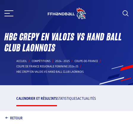
Aller
au
contenu
HBC CREPY EN VALOIS VS HAND BALL
CLUB LAONNOIS
ACCUEIL
COMPÉTITIONS
2024 - 2025
COUPE-DE-FRANCE
COUPE DE FRANCE REGIONALE FEMININE 2024-25
HBC CREPY EN VALOIS VS HAND BALL CLUB LAONNOIS
CALENDRIER ET RÉSULTATS
STATISTIQUES
ACTUALITÉS
RETOUR