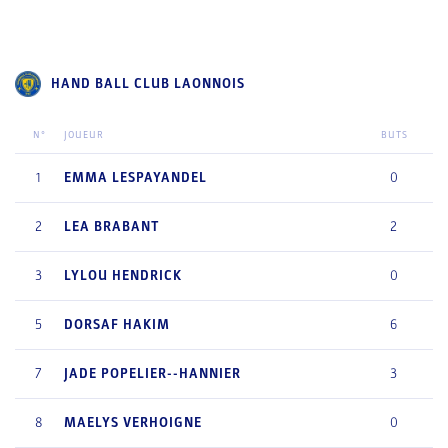
HAND BALL CLUB LAONNOIS
N°
JOUEUR
BUTS
1
EMMA
LESPAYANDEL
0
2
LEA
BRABANT
2
3
LYLOU
HENDRICK
0
5
DORSAF
HAKIM
6
7
JADE
POPELIER--HANNIER
3
8
MAELYS
VERHOIGNE
0