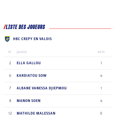
LISTE DES JOUEURS
HBC CREPY EN VALOIS
N°
JOUEUR
BUTS
2
ELLA
GALLOU
1
6
KARDIATOU
SOW
4
7
ALBANE VANESSA
DJIEPMOU
1
8
MANON
SOEN
4
12
MATHILDE
MALESSAN
0