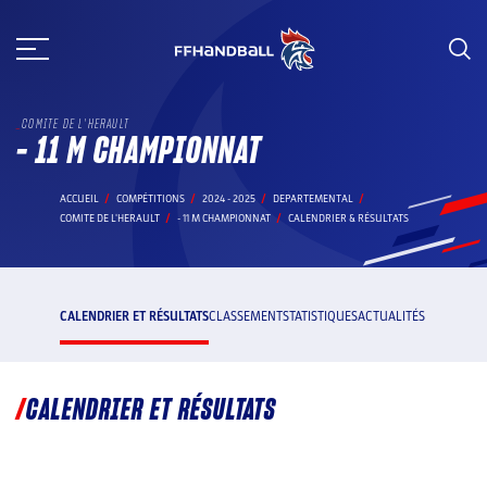
Aller
au
contenu
COMITE DE L'HERAULT
- 11 M CHAMPIONNAT
ACCUEIL
COMPÉTITIONS
2024 - 2025
DEPARTEMENTAL
COMITE DE L'HERAULT
- 11 M CHAMPIONNAT
CALENDRIER & RÉSULTATS
CALENDRIER ET RÉSULTATS
CLASSEMENT
STATISTIQUES
ACTUALITÉS
CALENDRIER ET RÉSULTATS