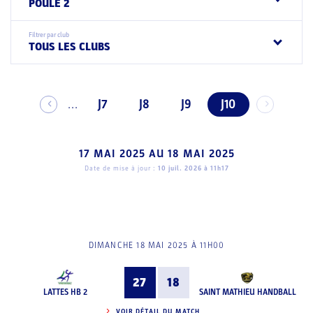
POULE 2
Filtrer par club
TOUS LES CLUBS
J7
J8
J9
J10
...
17 MAI 2025
AU
18 MAI 2025
Date de mise à jour :
10 juil. 2026 à 11h17
DIMANCHE 18 MAI 2025 À 11H00
27
18
LATTES HB 2
SAINT MATHIEU HANDBALL
VOIR DÉTAIL DU MATCH