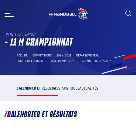
Aller
au
contenu
COMITE DE L'HERAULT
- 11 M CHAMPIONNAT
ACCUEIL
COMPÉTITIONS
2024 - 2025
DEPARTEMENTAL
COMITE DE L'HERAULT
- 11 M CHAMPIONNAT
CALENDRIER & RÉSULTATS
CALENDRIER ET RÉSULTATS
STATISTIQUES
ACTUALITÉS
CALENDRIER ET RÉSULTATS