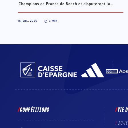
Champions de France de Beach et disputeront la
Champions Cup du 15 au 18 octobre à Porto Santo, au
Portugal.
16 JUIL. 2026
3
MIN.
COMPÉTITIONS
VIE 
JOU