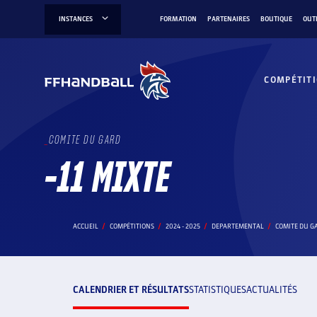
Aller
INSTANCES
FORMATION
PARTENAIRES
BOUTIQUE
OUT
au
contenu
COMPÉTIT
COMITE DU GARD
-11 MIXTE
ACCUEIL
COMPÉTITIONS
2024 - 2025
DEPARTEMENTAL
COMITE DU G
CALENDRIER ET RÉSULTATS
STATISTIQUES
ACTUALITÉS