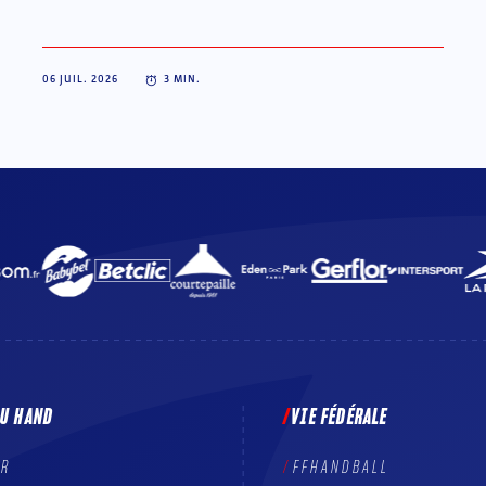
06 JUIL. 2026
3
MIN.
DU HAND
VIE FÉDÉRALE
ER
FFHANDBALL