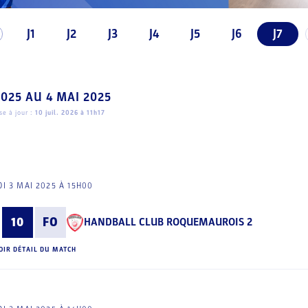
J1
J2
J3
J4
J5
J6
J7
2025
AU
4 MAI 2025
e à jour :
10 juil. 2026 à 11h17
I 3 MAI 2025 À 15H00
10
FO
HANDBALL CLUB ROQUEMAUROIS 2
OIR DÉTAIL DU MATCH