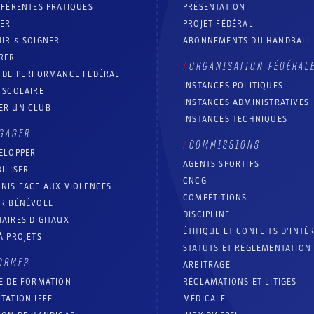
FFÉRENTES PRATIQUES
PRÉSENTATION
RER
PROJET FÉDÉRAL
IR & SOIGNER
ABONNEMENTS DU HANDBALL
RER
ORGANISATION FÉDÉRAL
T DE PERFORMANCE FÉDÉRAL
INSTANCES POLITIQUES
 SCOLAIRE
INSTANCES ADMINISTRATIVES
ER UN CLUB
INSTANCES TECHNIQUES
GAGER
COMMISSIONS
ELOPPER
AGENTS SPORTIFS
ILISER
CNCG
NIS FACE AUX VIOLENCES
COMPÉTITIONS
IR BÉNÉVOLE
DISCIPLINE
AIRES DIGITAUX
ÉTHIQUE ET CONFLITS D'INTÉ
À PROJETS
STATUTS ET RÉGLEMENTATION
ORMER
ARBITRAGE
E DE FORMATION
RÉCLAMATIONS ET LITIGES
TATION IFFE
MÉDICALE