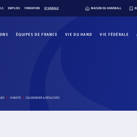
ILS
EMPLOIS
FONDATION
JE SIGNALE
MAISON DU HANDBALL
B
IONS
ÉQUIPES DE FRANCE
VIE DU HAND
VIE FÉDÉRALE
ARD
-11 MIXTE
CALENDRIER & RÉSULTATS