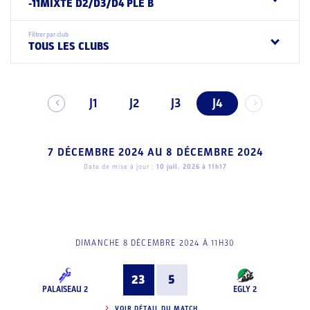
-11MIXTE D2/D3/D4 PLE B
Filtrer par club
TOUS LES CLUBS
J1
J2
J3
J4
7 DÉCEMBRE 2024
AU
8 DÉCEMBRE 2024
Date de mise à jour :
10 juil. 2026 à 11h17
DIMANCHE 8 DÉCEMBRE 2024 À 11H30
23
5
PALAISEAU 2
EGLY 2
VOIR DÉTAIL DU MATCH