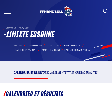
Aller
au
contenu
COMITE DE L'ESSONNE
-11MIXTE ESSONNE
ACCUEIL
COMPÉTITIONS
2024 - 2025
DEPARTEMENTAL
COMITE DE L'ESSONNE
-11MIXTE ESSONNE
CALENDRIER & RÉSULTATS
CALENDRIER ET RÉSULTATS
CLASSEMENT
STATISTIQUES
ACTUALITÉS
CALENDRIER ET RÉSULTATS