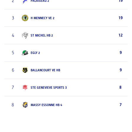
2
19
PALAISEAU 2
3
19
H MENNECY VE 2
4
12
ST MICHEL HB 2
5
9
EGLY 2
6
9
BALLANCOURT VE HB
7
8
STE GENEVIEVE SPORTS 3
8
7
MASSY ESSONNE HB 4