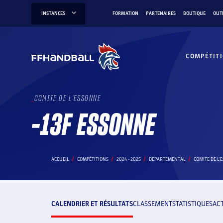
Aller
INSTANCES
FORMATION
PARTENAIRES
BOUTIQUE
OUT
au
contenu
COMPÉTIT
COMITE DE L'ESSONNE
-13F ESSONNE
ACCUEIL
COMPÉTITIONS
2024 - 2025
DEPARTEMENTAL
COMITE DE L'
CALENDRIER ET RÉSULTATS
CLASSEMENT
STATISTIQUES
AC