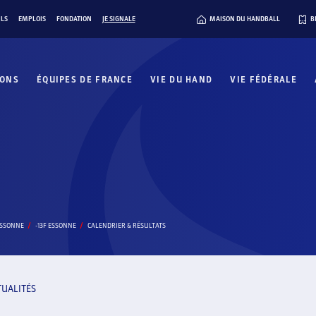
ILS
EMPLOIS
FONDATION
JE SIGNALE
MAISON DU HANDBALL
B
IONS
ÉQUIPES DE FRANCE
VIE DU HAND
VIE FÉDÉRALE
ESSONNE
-13F ESSONNE
CALENDRIER & RÉSULTATS
TUALITÉS