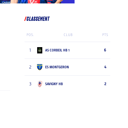
CLASSEMENT
POS.
CLUB
PTS
1
6
AS CORBEIL HB 1
2
4
ES MONTGERON
3
2
SAVIGNY HB