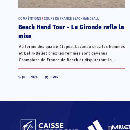
COMPÉTITIONS
/
COUPE DE FRANCE BEACHHANDBALL
Beach Hand Tour - La Gironde rafle la
mise
Au terme des quatre étapes, Lacanau chez les hommes
et Belin-Béliet chez les femmes sont devenus
Champions de France de Beach et disputeront la
Champions Cup du 15 au 18 octobre à Porto Santo, au
Portugal.
16 JUIL. 2026
3
MIN.