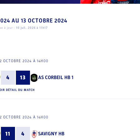
2024
AU
13 OCTOBRE 2024
e à jour :
10 juil. 2026 à 11h17
2 OCTOBRE 2024 À 14H00
4
13
AS CORBEIL HB 1
OIR DÉTAIL DU MATCH
2 OCTOBRE 2024 À 14H00
11
4
SAVIGNY HB