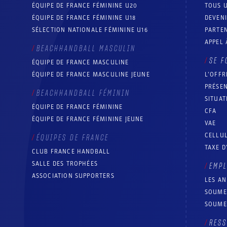
ÉQUIPE DE FRANCE FÉMININE U20
TOUS U
ÉQUIPE DE FRANCE FÉMININE U18
DEVEN
SÉLECTION NATIONALE FÉMININE U16
PARTEN
APPEL 
BEACHHANDBALL MASCULIN
SE F
ÉQUIPE DE FRANCE MASCULINE
ÉQUIPE DE FRANCE MASCULINE JEUNE
L’OFFR
PRÉSEN
BEACHHANDBALL FÉMININ
SITUAT
ÉQUIPE DE FRANCE FÉMININE
CFA
ÉQUIPE DE FRANCE FÉMININE JEUNE
VAE
CELLUL
ÉQUIPES DE FRANCE
TAXE D
CLUB FRANCE HANDBALL
SALLE DES TROPHÉES
EMP
ASSOCIATION SUPPORTERS
LES A
SOUME
SOUME
RESS