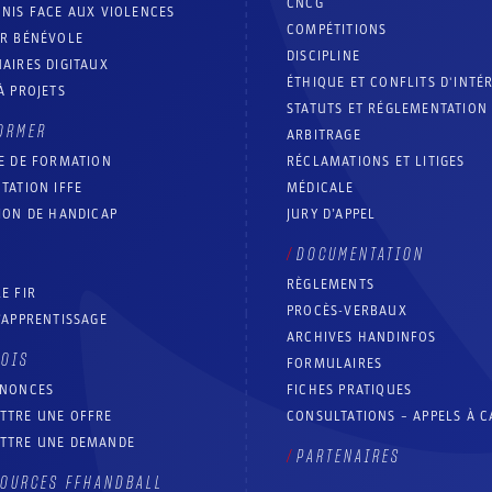
CNCG
NIS FACE AUX VIOLENCES
COMPÉTITIONS
IR BÉNÉVOLE
DISCIPLINE
AIRES DIGITAUX
ÉTHIQUE ET CONFLITS D'INTÉ
À PROJETS
STATUTS ET RÉGLEMENTATION
ORMER
ARBITRAGE
E DE FORMATION
RÉCLAMATIONS ET LITIGES
TATION IFFE
MÉDICALE
ION DE HANDICAP
JURY D’APPEL
DOCUMENTATION
RÈGLEMENTS
E FIR
PROCÈS-VERBAUX
’APPRENTISSAGE
ARCHIVES HANDINFOS
LOIS
FORMULAIRES
NNONCES
FICHES PRATIQUES
TTRE UNE OFFRE
CONSULTATIONS – APPELS À 
TTRE UNE DEMANDE
PARTENAIRES
OURCES FFHANDBALL