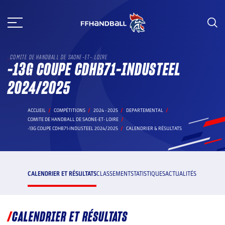
Aller
au
contenu
COMITE DE HANDBALL DE SAONE-ET- LOIRE
-13G COUPE CDHB71-INDUSTEEL
2024/2025
ACCUEIL
COMPÉTITIONS
2024 - 2025
DEPARTEMENTAL
COMITE DE HANDBALL DE SAONE-ET- LOIRE
-13G COUPE CDHB71-INDUSTEEL 2024/2025
CALENDRIER & RÉSULTATS
CALENDRIER ET RÉSULTATS
CLASSEMENT
STATISTIQUES
ACTUALITÉS
CALENDRIER ET RÉSULTATS