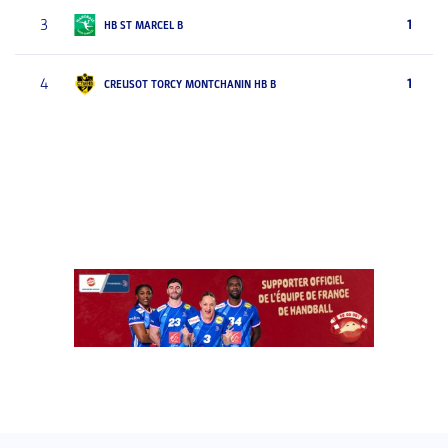
3
1
HB ST MARCEL B
4
1
CREUSOT TORCY MONTCHANIN HB B