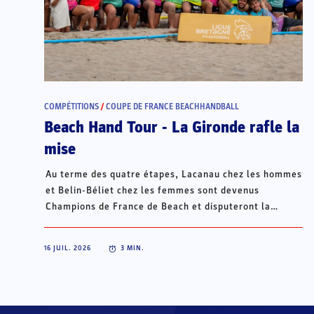
COMPÉTITIONS
/
COUPE DE FRANCE BEACHHANDBALL
Beach Hand Tour - La Gironde rafle la
mise
Au terme des quatre étapes, Lacanau chez les hommes
et Belin-Béliet chez les femmes sont devenus
Champions de France de Beach et disputeront la
Champions Cup du 15 au 18 octobre à Porto Santo, au
Portugal.
16 JUIL. 2026
3
MIN.