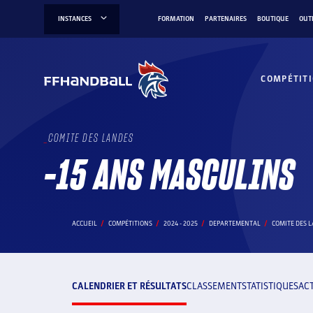
Aller
INSTANCES
FORMATION
PARTENAIRES
BOUTIQUE
OUT
au
contenu
COMPÉTIT
COMITE DES LANDES
-15 ANS MASCULINS
ACCUEIL
COMPÉTITIONS
2024 - 2025
DEPARTEMENTAL
COMITE DES 
CALENDRIER ET RÉSULTATS
CLASSEMENT
STATISTIQUES
AC