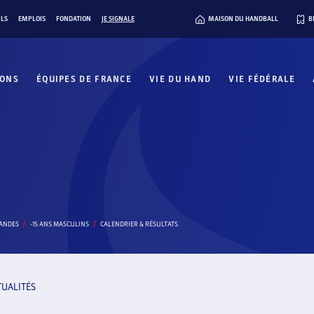
ILS
EMPLOIS
FONDATION
JE SIGNALE
MAISON DU HANDBALL
B
IONS
ÉQUIPES DE FRANCE
VIE DU HAND
VIE FÉDÉRALE
LANDES
-15 ANS MASCULINS
CALENDRIER & RÉSULTATS
TUALITÉS