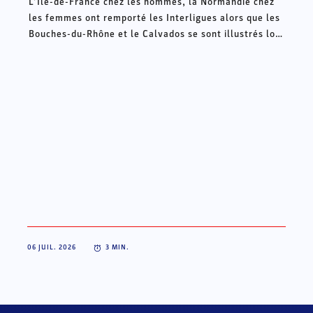
L’Ile-de-France chez les hommes, la Normandie chez
les femmes ont remporté les Interligues alors que les
Bouches-du-Rhône et le Calvados se sont illustrés lors
des Intercomités ce week-end à Châteauroux.
06 JUIL. 2026
3
MIN.