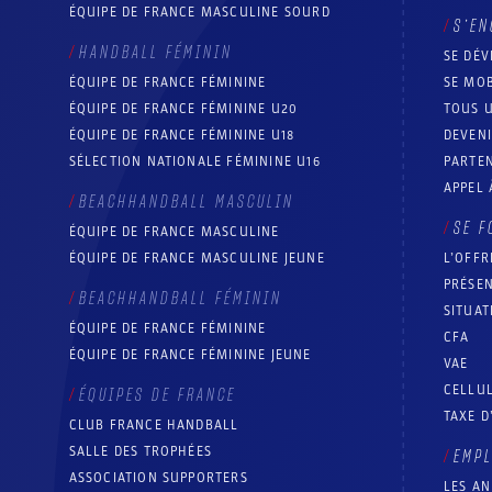
ÉQUIPE DE FRANCE MASCULINE SOURD
S’EN
HANDBALL FÉMININ
SE DÉV
ÉQUIPE DE FRANCE FÉMININE
SE MOB
ÉQUIPE DE FRANCE FÉMININE U20
TOUS U
ÉQUIPE DE FRANCE FÉMININE U18
DEVEN
SÉLECTION NATIONALE FÉMININE U16
PARTEN
APPEL 
BEACHHANDBALL MASCULIN
SE F
ÉQUIPE DE FRANCE MASCULINE
ÉQUIPE DE FRANCE MASCULINE JEUNE
L’OFFR
PRÉSEN
BEACHHANDBALL FÉMININ
SITUAT
ÉQUIPE DE FRANCE FÉMININE
CFA
ÉQUIPE DE FRANCE FÉMININE JEUNE
VAE
CELLUL
ÉQUIPES DE FRANCE
TAXE D
CLUB FRANCE HANDBALL
SALLE DES TROPHÉES
EMP
ASSOCIATION SUPPORTERS
LES A