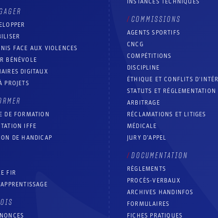
INSTANCES TECHNIQUES
GAGER
COMMISSIONS
ELOPPER
AGENTS SPORTIFS
ILISER
CNCG
NIS FACE AUX VIOLENCES
COMPÉTITIONS
IR BÉNÉVOLE
DISCIPLINE
AIRES DIGITAUX
ÉTHIQUE ET CONFLITS D'INTÉ
À PROJETS
STATUTS ET RÉGLEMENTATION
ORMER
ARBITRAGE
E DE FORMATION
RÉCLAMATIONS ET LITIGES
TATION IFFE
MÉDICALE
ION DE HANDICAP
JURY D’APPEL
DOCUMENTATION
RÈGLEMENTS
E FIR
PROCÈS-VERBAUX
’APPRENTISSAGE
ARCHIVES HANDINFOS
LOIS
FORMULAIRES
NNONCES
FICHES PRATIQUES