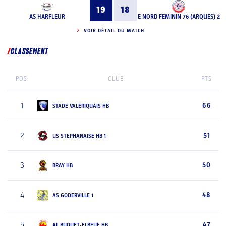
19
18
AS HARFLEUR
E NORD FEMININ 76 (ARQUES) 2
VOIR DÉTAIL DU MATCH
CLASSEMENT
POS.
CLUB
PTS
1
66
STADE VALERIQUAIS HB
2
51
US STEPHANAISE HB 1
3
50
BRAY HB
4
48
AS GODERVILLE 1
5
47
AL BUQUET-ELBEUF HB