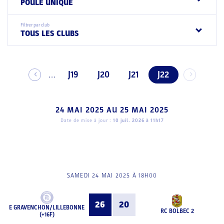
POULE UNIQUE
Filtrer par club
TOUS LES CLUBS
J19
J20
J21
J22
...
24 MAI 2025
AU
25 MAI 2025
Date de mise à jour :
10 juil. 2026 à 11h17
SAMEDI 24 MAI 2025 À 18H00
26
20
E GRAVENCHON/LILLEBONNE
RC BOLBEC 2
(+16F)