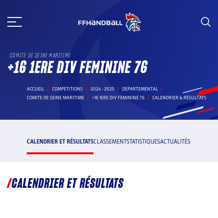
Aller
au
contenu
COMITE DE SEINE MARITIME
+16 1ERE DIV FEMININE 76
ACCUEIL
COMPÉTITIONS
2024 - 2025
DEPARTEMENTAL
COMITE DE SEINE MARITIME
+16 1ERE DIV FEMININE 76
CALENDRIER & RÉSULTATS
CALENDRIER ET RÉSULTATS
CLASSEMENT
STATISTIQUES
ACTUALITÉS
CALENDRIER ET RÉSULTATS