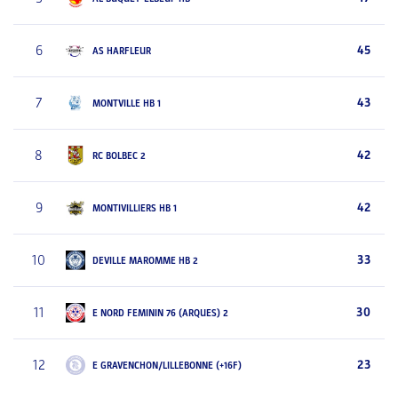
6
45
AS HARFLEUR
7
43
MONTVILLE HB 1
8
42
RC BOLBEC 2
9
42
MONTIVILLIERS HB 1
10
33
DEVILLE MAROMME HB 2
11
30
E NORD FEMININ 76 (ARQUES) 2
12
23
E GRAVENCHON/LILLEBONNE (+16F)