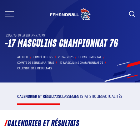
Aller
au
contenu
COMITE DE SEINE MARITIME
-17 MASCULINS CHAMPIONNAT 76
ACCUEIL
COMPÉTITIONS
2024 - 2025
DEPARTEMENTAL
COMITE DE SEINE MARITIME
-17 MASCULINS CHAMPIONNAT 76
CALENDRIER & RÉSULTATS
CALENDRIER ET RÉSULTATS
CLASSEMENT
STATISTIQUES
ACTUALITÉS
CALENDRIER ET RÉSULTATS