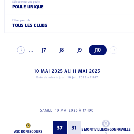
Sélectionner une poule
POULE UNIQUE
Filtrer par club
TOUS LES CLUBS
J7
J8
J9
J10
...
10 MAI 2025
AU
11 MAI 2025
Date de mise à jour :
10 juil. 2026 à 11h17
SAMEDI 10 MAI 2025 À 17H00
37
31
E MONTIVILLIERS/GONFREVILLE
ASC BONSECOURS
1