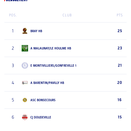
POS.
CLUB
PTS
1
25
BRAY HB
2
23
A MALAUNAY/LE HOULME HB
3
21
E MONTIVILLIERS/GONFREVILLE 1
4
20
A BARENTIN/PAVILLY HB
5
16
ASC BONSECOURS
6
15
CJ DOUDEVILLE